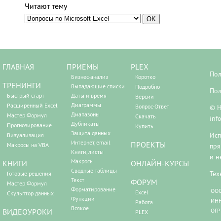
Читают тему
ГЛАВНАЯ
ПРИЕМЫ
PLEX
Пол
Бизнес-анализ
Коротко
ТРЕНИНГИ
Выпадающие списки
Подробно
Пол
Быстрый старт
Даты и время
Версии
Диаграммы
Расширенный Excel
Вопрос-Ответ
© Н
Диапазоны
Мастер Формул
Скачать
inf
Дубликаты
Прогнозирование
Купить
Защита данных
Исп
Визуализация
Интернет, email
ПРОЕКТЫ
Макросы на VBA
пря
Книги, листы
и н
Макросы
КНИГИ
ОНЛАЙН-КУРСЫ
Сводные таблицы
Тех
Готовые решения
Текст
ФОРУМ
Мастер Формул
Форматирование
ООО
Excel
Скульптор данных
Функции
ИНН
Работа
Всякое
ВИДЕОУРОКИ
ОГР
PLEX