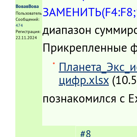
ВовавВова
ЗАМЕНИТЬ(F4:F8;1;
Пользователь
Сообщений:
диапазон суммиро
474
Регистрация:
22.11.2024
Прикрепленные 
Планета_Экс_и
цифр.xlsx
(10.
познакомился с E
#8