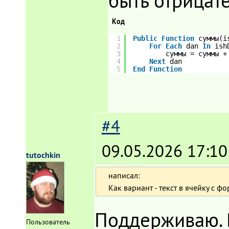
быть отрицате
Код
1
Public
Function
суммы(i
2
For
Each
dan 
In
ish
3
суммы = суммы +
4
Next
dan
5
End
Function
#4
09.05.2026 17:10
tutochkin
написал:
Как вариант - текст в ячейку с 
Поддерживаю. 
Пользователь