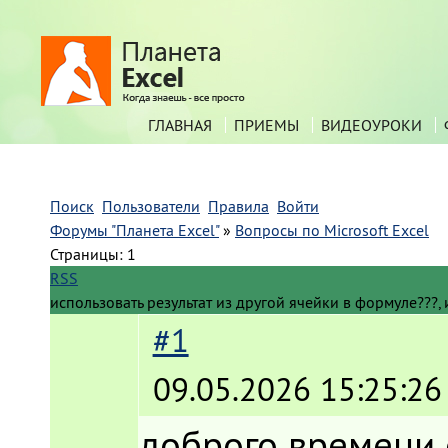
ГЛАВНАЯ
ПРИЕМЫ
ВИДЕОУРОКИ
Поиск
Пользователи
Правила
Войти
Форумы "Планета Excel"
»
Вопросы по Microsoft Excel
Страницы:
1
RSS
использовать результат из другой ячейки в формуле???,
#1
09.05.2026 15:25:26
доброго времени 