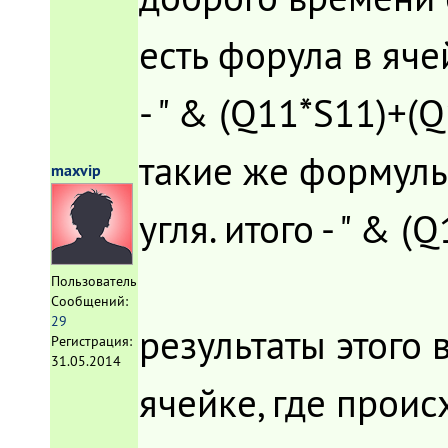
есть форула в яче
- " & (Q11*S11)+(
такие же формулы 
maxvip
угля. итого - " &
Пользователь
Сообщений:
29
результаты этого 
Регистрация:
31.05.2014
ячейке, где проис