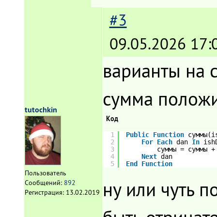
#3
09.05.2026 17:
варианты на 
сумма положи
tutochkin
Код
1
Public
Function
суммы(i
2
For
Each
dan 
In
ish
3
суммы = суммы +
4
Next
dan
5
End
Function
Пользователь
ну или чуть п
Сообщений:
892
Регистрация:
13.02.2019