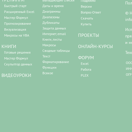
Выпадающие списки
Подробно
Пол
Быстрый старт
Даты и время
Версии
Диаграммы
Расширенный Excel
Вопрос-Ответ
© Н
Диапазоны
Мастер Формул
Скачать
inf
Дубликаты
Прогнозирование
Купить
Защита данных
Исп
Визуализация
Интернет, email
ПРОЕКТЫ
Макросы на VBA
пря
Книги, листы
и н
Макросы
КНИГИ
ОНЛАЙН-КУРСЫ
Сводные таблицы
Тех
Готовые решения
Текст
ФОРУМ
Мастер Формул
Форматирование
ООО
Excel
Скульптор данных
Функции
ИНН
Работа
Всякое
ВИДЕОУРОКИ
ОГР
PLEX