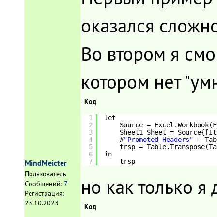
оказался сложно
Во втором я смог
котором нет "ум
Код
1
let
2
Source = Excel.Workbook(F
3
Sheet1_Sheet = Source{[It
4
#
"Promoted Headers"
= Tab
5
trsp = Table.Transpose(Ta
6
in
7
trsp
MindMeicter
Пользователь
но как только я
Сообщений:
7
Регистрация:
23.10.2023
Код