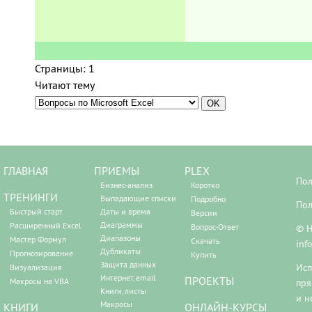
Страницы:
1
Читают тему
ГЛАВНАЯ
ПРИЕМЫ
PLEX
Пол
Бизнес-анализ
Коротко
ТРЕНИНГИ
Выпадающие списки
Подробно
Пол
Быстрый старт
Даты и время
Версии
Диаграммы
Расширенный Excel
Вопрос-Ответ
© Н
Диапазоны
Мастер Формул
Скачать
inf
Дубликаты
Прогнозирование
Купить
Защита данных
Исп
Визуализация
Интернет, email
ПРОЕКТЫ
Макросы на VBA
пря
Книги, листы
и н
Макросы
КНИГИ
ОНЛАЙН-КУРСЫ