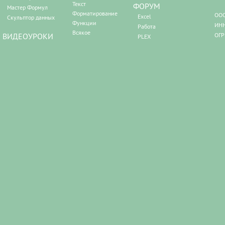
Текст
ФОРУМ
Мастер Формул
Форматирование
ООО
Excel
Скульптор данных
Функции
ИНН
Работа
Всякое
ВИДЕОУРОКИ
ОГР
PLEX