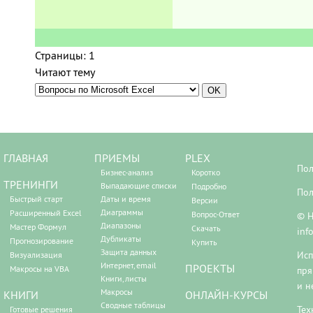
Страницы:
1
Читают тему
ГЛАВНАЯ
ПРИЕМЫ
PLEX
Пол
Бизнес-анализ
Коротко
ТРЕНИНГИ
Выпадающие списки
Подробно
Пол
Быстрый старт
Даты и время
Версии
Диаграммы
Расширенный Excel
Вопрос-Ответ
© Н
Диапазоны
Мастер Формул
Скачать
inf
Дубликаты
Прогнозирование
Купить
Защита данных
Исп
Визуализация
Интернет, email
ПРОЕКТЫ
Макросы на VBA
пря
Книги, листы
и н
Макросы
КНИГИ
ОНЛАЙН-КУРСЫ
Сводные таблицы
Тех
Готовые решения