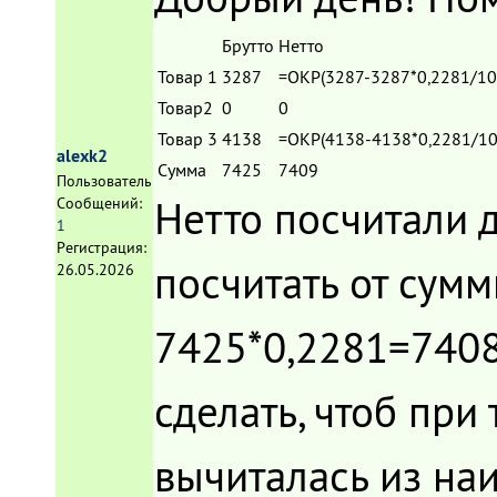
Брутто
Нетто
Товар 1
3287
=ОКР(3287-3287*0,2281/10
Товар2
0
0
Товар 3
4138
=ОКР(4138-4138*0,2281/1
alexk2
Сумма
7425
7409
Пользователь
Нетто посчитали д
Сообщений:
1
Регистрация:
посчитать от сум
26.05.2026
7425*0,2281=7408,
сделать, чтоб при
вычиталась из на