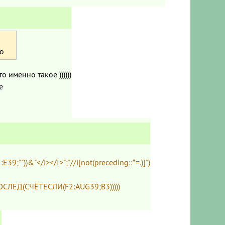
то
 именно такое ))))))
е
"))&"</i></I>";"//i[not(preceding::*=.)]")
СЛЕД(СЧЁТЕСЛИ(F2:AUG39;B3)))))