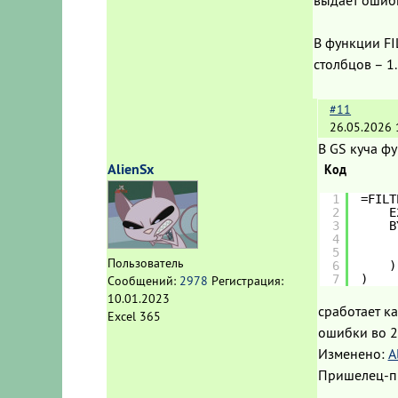
В функции FI
столбцов – 1.
#11
26.05.2026 
В GS куча фу
AlienSx
Код
1
=FILT
2
E
3
B
4
5
Пользователь
6
)
7
)
Сообщений:
2978
Регистрация:
10.01.2023
сработает ка
Excel 365
ошибки во 2
Изменено:
A
Пришелец-п