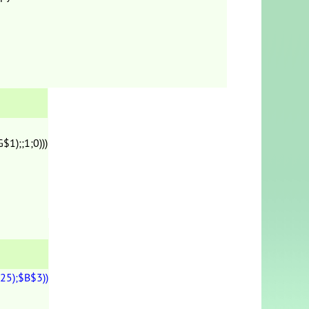
);;1;0)))
5);$B$3))