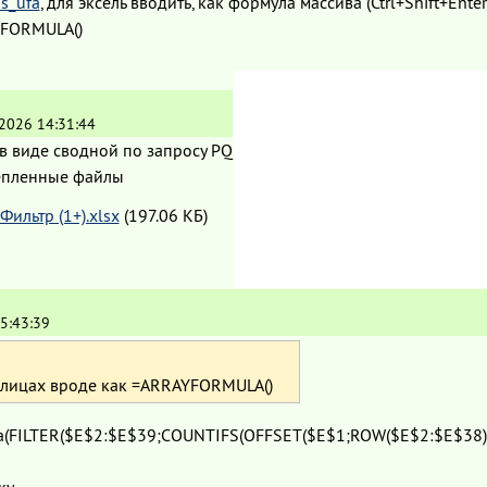
s_ufa
, для эксель вводить, как формула массива (Ctrl+Shift+Enter
FORMULA()
.2026 14:31:44
в виде сводной по запросу PQ
пленные файлы
Фильтр (1+).xlsx
(197.06 КБ)
5:43:39
аблицах вроде как =ARRAYFORMULA()
a(FILTER($E$2:$E$39;COUNTIFS(OFFSET($E$1;ROW($E$2:$E$38);;
ку