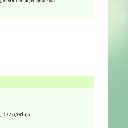
), в гугл-таблицах вроде как
;1225);$B$3)))