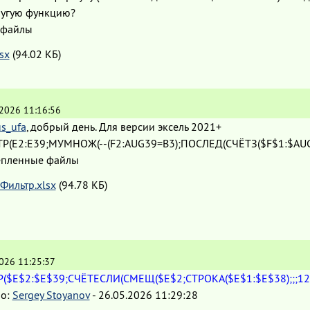
другую функцию?
 файлы
sx
(94.02 КБ)
.2026 11:16:56
s_ufa
, добрый день. Для версии эксель 2021+
Р(E2:E39;МУМНОЖ(--(F2:AUG39=B3);ПОСЛЕД(СЧЁТЗ($F$1:$AUG$1
пленные файлы
Фильтр.xlsx
(94.78 КБ)
026 11:25:37
($E$2:$E$39;СЧЁТЕСЛИ(СМЕЩ($E$2;СТРОКА($E$1:$E$38);;;122
о:
Sergey Stoyanov
-
26.05.2026 11:29:28