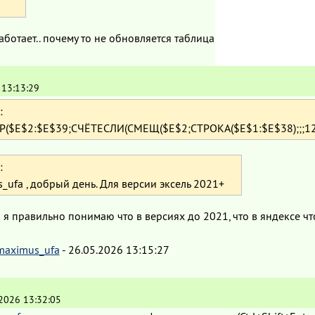
работает.. почему то не обновляется таблица
 13:13:29
:
($E$2:$E$39;СЧЁТЕСЛИ(СМЕЩ($E$2;СТРОКА($E$1:$E$38);;;122
:
_ufa , добрый день. Для версии эксель 2021+
о я правильно понимаю что в версиях до 2021, что в яндексе что
maximus_ufa
-
26.05.2026 13:15:27
2026 13:32:05