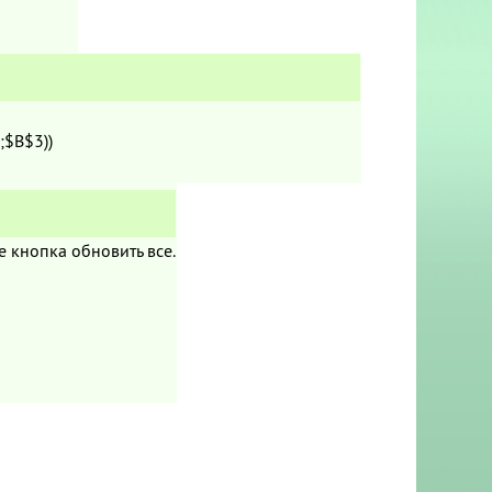
;$B$3))
 кнопка обновить все.