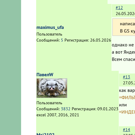
#12
26.05.202
написа
maximus_ufa
В GS к
Пользователь
Сообщений:
5
Регистрация:
26.05.2026
однако не 
а вот Янде
Всем спас
ПавелW
#13
27.05
как вар
=ФИЛЬТР
Пользователь
или
Сообщений:
3832
Регистрация:
09.01.2023
=ИНДЕК
excel 2007, 2016, 2021
#14
Msi2102