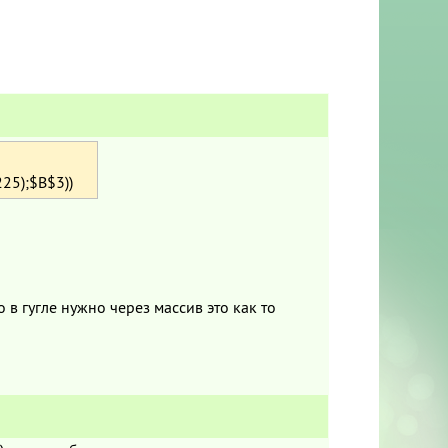
5);$B$3))
 в гугле нужно через массив это как то