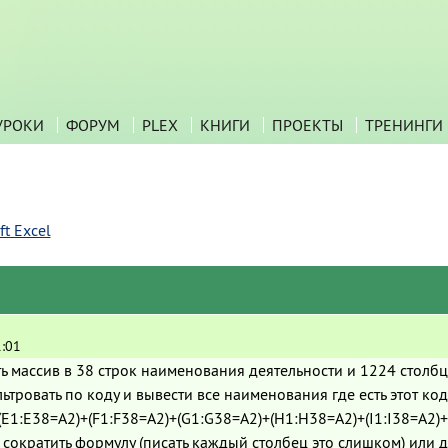
УРОКИ
ФОРУМ
PLEX
КНИГИ
ПРОЕКТЫ
ТРЕНИНГИ
t Excel
1:01
ть массив в 38 строк наименования деятельности и 1224 столб
тровать по коду и вывести все наименования где есть этот код
1:E38=A2)+(F1:F38=A2)+(G1:G38=A2)+(H1:H38=A2)+(I1:I38=A2)+(
 сократить формулу (писать каждый столбец это слишком) или 