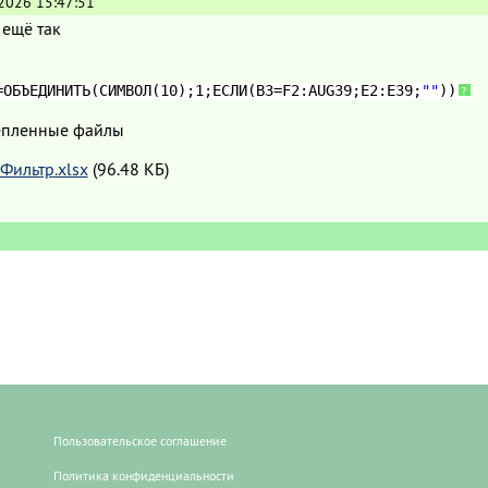
.2026 15:47:51
ещё так
=ОБЪЕДИНИТЬ(СИМВОЛ(10);1;ЕСЛИ(B3=F2:AUG39;E2:E39;
""
))
?
пленные файлы
Фильтр.xlsx
(96.48 КБ)
Пользовательское соглашение
Политика конфиденциальности