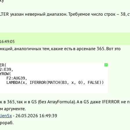
LTER указан неверный диапазон. Требуемое число строк – 38, ст
16:49:05
нкций, аналогичных тем, какие есть в арсенале 365. Вот это
ER(
?
2:E39,
YROW(
F2:AUG39,
LAMBDA(x, IFERROR(MATCH(B3, x, 0), FALSE))
к в 365, так и в GS (без ArrayFormula). А в GS даже IFERROR не 
м аргументе.
lienSx
-
26.05.2026 16:49:39
рораб.