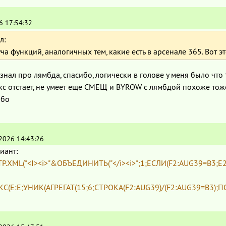
6 17:54:32
л:
уча функций, аналогичных тем, какие есть в арсенале 365. Вот э
знал про лямбда, спасибо, логически в голове у меня было что то
кс отстает, не умеет еще СМЕЩ и BYROW с лямбдой похоже тож
ибо
.2026 14:43:26
иант:
.XML("<I><i>"&ОБЪЕДИНИТЬ("</i><i>";1;ЕСЛИ(F2:AUG39=B3;E2:E39;"
С(E:E;УНИК(АГРЕГАТ(15;6;СТРОКА(F2:AUG39)/(F2:AUG39=B3);ПО