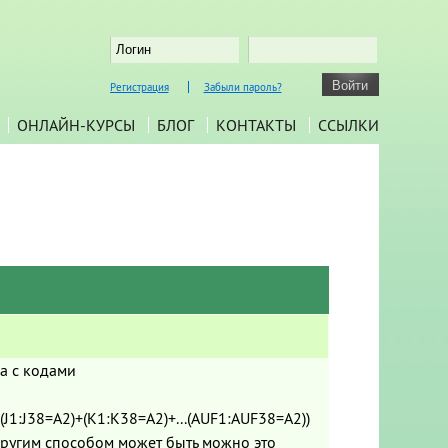
Регистрация
Забыли пароль?
ОНЛАЙН-КУРСЫ
БЛОГ
КОНТАКТЫ
ССЫЛКИ
ца с кодами
J1:J38=A2)+(K1:K38=A2)+...(AUF1:AUF38=A2))
другим способом может быть можно это