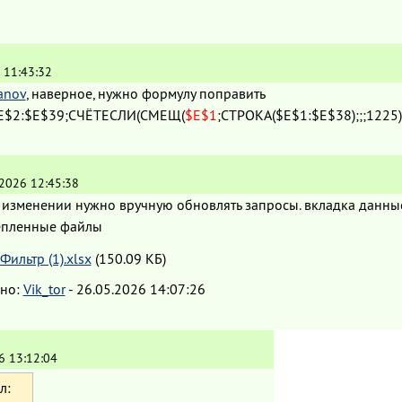
 11:43:32
anov
, наверное, нужно формулу поправить
E$2:$E$39;СЧЁТЕСЛИ(СМЕЩ(
$E$1
;СТРОКА($E$1:$E$38);;;1225)
.2026 12:45:38
и изменении нужно вручную обновлять запросы. вкладка данные
пленные файлы
Фильтр (1).xlsx
(150.09 КБ)
но:
Vik_tor
-
26.05.2026 14:07:26
6 13:12:04
л: