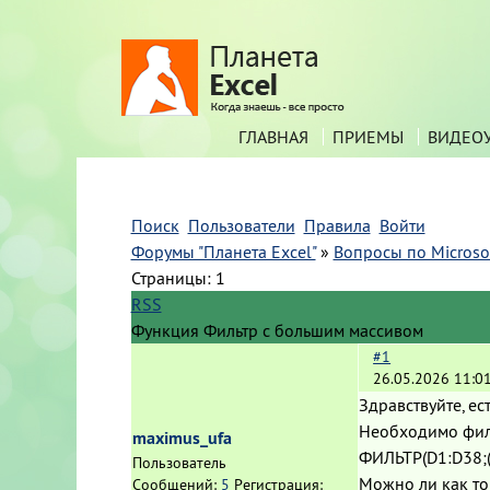
ГЛАВНАЯ
ПРИЕМЫ
ВИДЕО
Поиск
Пользователи
Правила
Войти
Форумы "Планета Excel"
»
Вопросы по Microsof
Страницы:
1
RSS
Функция Фильтр с большим массивом
#1
26.05.2026 11:0
Здравствуйте, ес
Необходимо филь
maximus_ufa
ФИЛЬТР(D1:D38;(E
Пользователь
Можно ли как то
Сообщений:
5
Регистрация: