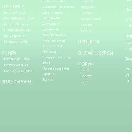
Бизнес-анализ
Коротко
ТРЕНИНГИ
Выпадающие списки
Подробно
Пол
Быстрый старт
Даты и время
Версии
Диаграммы
Расширенный Excel
Вопрос-Ответ
© Н
Диапазоны
Мастер Формул
Скачать
inf
Дубликаты
Прогнозирование
Купить
Защита данных
Исп
Визуализация
Интернет, email
ПРОЕКТЫ
Макросы на VBA
пря
Книги, листы
и н
Макросы
КНИГИ
ОНЛАЙН-КУРСЫ
Сводные таблицы
Тех
Готовые решения
Текст
ФОРУМ
Мастер Формул
Форматирование
ООО
Excel
Скульптор данных
Функции
ИНН
Работа
Всякое
ВИДЕОУРОКИ
ОГР
PLEX