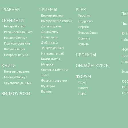
ГЛАВНАЯ
ПРИЕМЫ
PLEX
Пол
Бизнес-анализ
Коротко
ТРЕНИНГИ
Выпадающие списки
Подробно
Пол
Быстрый старт
Даты и время
Версии
Диаграммы
Расширенный Excel
Вопрос-Ответ
© Н
Диапазоны
Мастер Формул
Скачать
inf
Дубликаты
Прогнозирование
Купить
Защита данных
Исп
Визуализация
Интернет, email
ПРОЕКТЫ
Макросы на VBA
пря
Книги, листы
и н
Макросы
КНИГИ
ОНЛАЙН-КУРСЫ
Сводные таблицы
Тех
Готовые решения
Текст
ФОРУМ
Мастер Формул
Форматирование
ООО
Excel
Скульптор данных
Функции
ИНН
Работа
Всякое
ВИДЕОУРОКИ
ОГР
PLEX