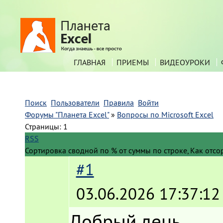
ГЛАВНАЯ
ПРИЕМЫ
ВИДЕОУРОКИ
Поиск
Пользователи
Правила
Войти
Форумы "Планета Excel"
»
Вопросы по Microsoft Excel
Страницы:
1
RSS
Сортировка сводной по % от суммы по строке, Как отсо
#1
03.06.2026 17:37:12
Добрый день.