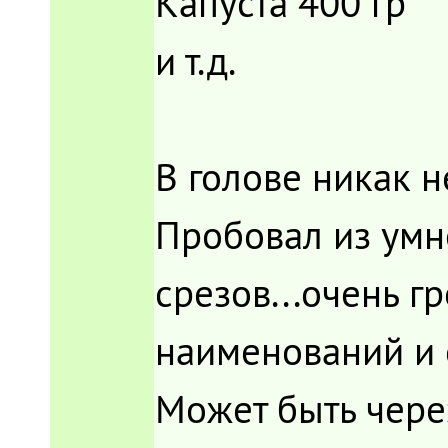
Капуста 400 гр
и т.д.
В голове никак не
Пробовал из умн
срезов...очень г
наименований и 
Может быть чер