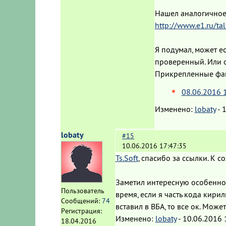
Нашел аналогичное
http://www.e1.ru/t
Я подумал, может е
проверенный. Или о
Прикрепленные фа
08.06.2016 
Изменено:
lobaty
-
1
lobaty
#15
10.06.2016 17:47:35
Ts.Soft
, спасибо за ссылки. К 
Заметил интересную особенност
Пользователь
время, если я часть кода кир
Сообщений:
74
вставил в ВБА, то все ок. Мож
Регистрация:
Изменено:
lobaty
-
10.06.2016 
18.04.2016