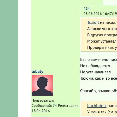
#14
08.06.2016 16:47:1
Ts.Soft
написал:
А после чего эт
В других прогр
Может устанавл
Проверьте как 
Было замечено посл
Не наблюдается.
lobaty
Не устанавливал
Тахома, как и во все
Спасибо, ссылки об
Пользователь
buchlotnik
напи
Сообщений:
74
Регистрация:
18.04.2016
У меня так (см.