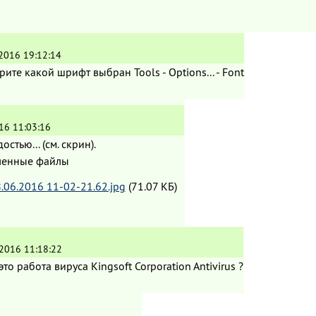
.2016 19:12:14
ите какой шрифт выбран Tools - Options... - Font
16 11:03:16
остью... (см. скрин).
ленные файлы
.06.2016 11-02-21.62.jpg
(71.07 КБ)
.2016 11:18:22
то работа вируса Kingsoft Corporation Antivirus ?