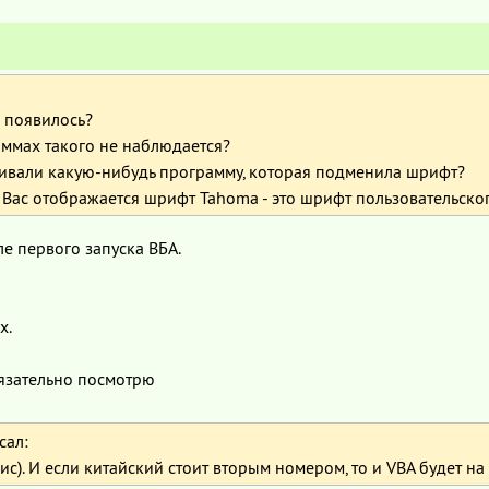
9
о появилось?
аммах такого не наблюдается?
ивали какую-нибудь программу, которая подменила шрифт?
у Вас отображается шрифт Tahoma - это шрифт пользовательско
е первого запуска ВБА.
х.
язательно посмотрю
сал:
 рис). И если китайский стоит вторым номером, то и VBA будет н