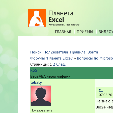
ГЛАВНАЯ
ПРИЕМЫ
ВИДЕО
Поиск
Пользователи
Правила
Войти
Форумы "Планета Excel"
»
Вопросы по Microsof
Страницы:
1
2
След.
RSS
Весь VBA иероглифами
lobaty
#1
07.06.20
Не знаю, 
Весь инте
Пользователь