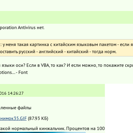
oration Antivirus нет.
 у меня такая картинка с китайским языковым пакетом - если я
оставить русский - английский - китайский - тогда норм.
и языки оси? Если в VBA, то как? И если можно, то покажите ск
tions... - Font
016 14:26:27
пленные файлы
нимок35.GIF
(87.93 КБ)
такой нормальный кинжальчик. Процентов на 100