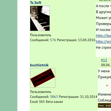
Ts.Soft
А после 
В други
Может у
Проверь
И посмот
Пользователь
http://b
Сообщений:
576
Регистрация:
13.04.2016
http://w
Не стрел
#13
buchlotnik
08.06
У меня 
Прикре
Пользователь
Измене
Сообщений:
3863
Регистрация:
31.10.2014
Соблюд
Excel 365 Бета-канал