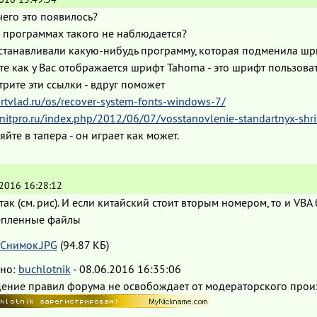
чего это появилось?
х программах такого не наблюдается?
станавливали какую-нибудь программу, которая подменила шр
те как у Вас отображается шрифт Tahoma - это шрифт пользова
рите эти ссылки - вдруг поможет
ortvlad.ru/os/recover-system-fonts-windows-7/
initpro.ru/index.php/2012/06/07/vosstanovlenie-standartnyx-shr
яйте в тапера - он играет как может.
.2016 16:28:12
так (см. рис). И если китайский стоит вторым номером, то и VBA
пленные файлы
Снимок.JPG
(94.87 КБ)
но:
buchlotnik
-
08.06.2016 16:35:06
ение правил форума не освобождает от модераторского прои