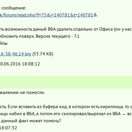
 сообщение:
alk/forum/read.php?f=75&i=140781&t=140781
&
сть возможность даный ВБА удалить отдельно от Офиса (он у на
бновить поверх. Версия текущего - 7.1
йлы
16-38-46.14.jpg
(55.74 КБ)
0.06.2016 18:08:12
сожалению не помогли.
ь. Если вставить из буфера код, в котором есть кириллица, то 
илицы набил в ВБА, а потом его скопировал/вырезал из ВБА → 
ет данный факт может помочь?
18:07:32