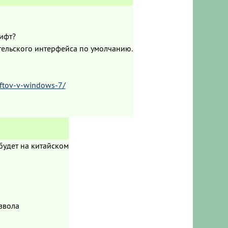
ифт?
тельского интерфейса по умолчанию.
iftov-v-windows-7/
 будет на китайском
звола