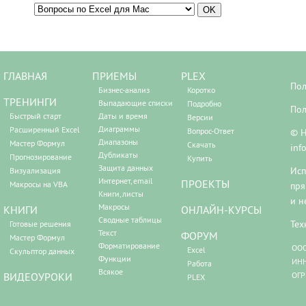
ГЛАВНАЯ
ПРИЕМЫ
PLEX
Пол
Бизнес-анализ
Коротко
ТРЕНИНГИ
Выпадающие списки
Подробно
Пол
Быстрый старт
Даты и время
Версии
Диаграммы
Расширенный Excel
Вопрос-Ответ
© Н
Диапазоны
Мастер Формул
Скачать
inf
Дубликаты
Прогнозирование
Купить
Защита данных
Исп
Визуализация
Интернет, email
ПРОЕКТЫ
Макросы на VBA
пря
Книги, листы
и н
Макросы
КНИГИ
ОНЛАЙН-КУРСЫ
Сводные таблицы
Тех
Готовые решения
Текст
ФОРУМ
Мастер Формул
Форматирование
ООО
Excel
Скульптор данных
Функции
ИНН
Работа
Всякое
ВИДЕОУРОКИ
ОГР
PLEX