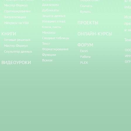
© Н
Диапазоны
Мастер Формул
Скачать
inf
Дубликаты
Прогнозирование
Купить
Защита данных
Исп
Визуализация
Интернет, email
ПРОЕКТЫ
Макросы на VBA
пря
Книги, листы
и н
Макросы
КНИГИ
ОНЛАЙН-КУРСЫ
Сводные таблицы
Тех
Готовые решения
Текст
ФОРУМ
Мастер Формул
Форматирование
ООО
Excel
Скульптор данных
Функции
ИНН
Работа
Всякое
ВИДЕОУРОКИ
ОГР
PLEX