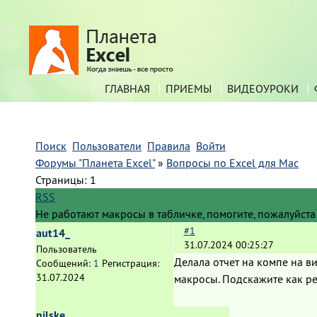
ГЛАВНАЯ
ПРИЕМЫ
ВИДЕОУРОКИ
Поиск
Пользователи
Правила
Войти
Форумы "Планета Excel"
»
Вопросы по Excel для Mac
Страницы:
1
RSS
Не работают макросы в табличке, помогите, пожалуйста
#1
aut14_
31.07.2024 00:25:27
Пользователь
Делала отчет на компе на ви
Сообщений:
1
Регистрация:
31.07.2024
макросы. Подскажите как р
nilske