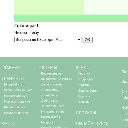
Страницы:
1
Читают тему
ГЛАВНАЯ
ПРИЕМЫ
PLEX
Пол
Бизнес-анализ
Коротко
ТРЕНИНГИ
Выпадающие списки
Подробно
Пол
Быстрый старт
Даты и время
Версии
Диаграммы
Расширенный Excel
Вопрос-Ответ
© Н
Диапазоны
Мастер Формул
Скачать
inf
Дубликаты
Прогнозирование
Купить
Защита данных
Исп
Визуализация
Интернет, email
ПРОЕКТЫ
Макросы на VBA
пря
Книги, листы
и н
Макросы
КНИГИ
ОНЛАЙН-КУРСЫ
Сводные таблицы