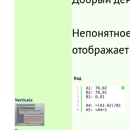
Непонятное
отображае
Код
1
A1: 70,02
?
2
B2: 70,01
3
B1: 0,01
Verticalx
4
5
A4: =(A1-A2)/B1
6
A5: =A4=1