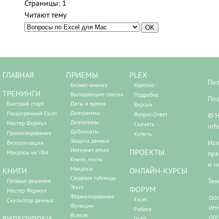
Страницы:
1
Читают тему
ГЛАВНАЯ
ПРИЕМЫ
PLEX
Пол
Бизнес-анализ
Коротко
ТРЕНИНГИ
Выпадающие списки
Подробно
Пол
Быстрый старт
Даты и время
Версии
Диаграммы
Расширенный Excel
Вопрос-Ответ
© Н
Диапазоны
Мастер Формул
Скачать
inf
Дубликаты
Прогнозирование
Купить
Защита данных
Исп
Визуализация
Интернет, email
ПРОЕКТЫ
Макросы на VBA
пря
Книги, листы
и н
Макросы
КНИГИ
ОНЛАЙН-КУРСЫ
Сводные таблицы
Тех
Готовые решения
Текст
ФОРУМ
Мастер Формул
Форматирование
ООО
Excel
Скульптор данных
Функции
ИНН
Работа
Всякое
ВИДЕОУРОКИ
ОГР
PLEX