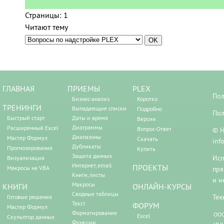
Страницы:
1
Читают тему
ГЛАВНАЯ
ПРИЕМЫ
PLEX
Пол
Бизнес-анализ
Коротко
ТРЕНИНГИ
Выпадающие списки
Подробно
Пол
Быстрый старт
Даты и время
Версии
Диаграммы
Расширенный Excel
Вопрос-Ответ
© Н
Диапазоны
Мастер Формул
Скачать
inf
Дубликаты
Прогнозирование
Купить
Защита данных
Исп
Визуализация
Интернет, email
ПРОЕКТЫ
Макросы на VBA
пря
Книги, листы
и н
Макросы
КНИГИ
ОНЛАЙН-КУРСЫ
Сводные таблицы
Тех
Готовые решения
Текст
ФОРУМ
Мастер Формул
Форматирование
ООО
Excel
Скульптор данных
Функции