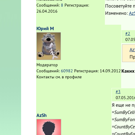
Сообщений:
8
Регистрация:
Посоветуйте 
26.04.2016
Изменено:
Az
Юрий М
#2
07.0
Az
Пр
Модератор
Каких
Сообщений:
60982
Регистрация:
14.09.2012
Контакты см. в профиле
#3
07.05.201
Я еще не п
=SumByCell
AzSh
=SumByFont
=CountByCel
=CountByFo