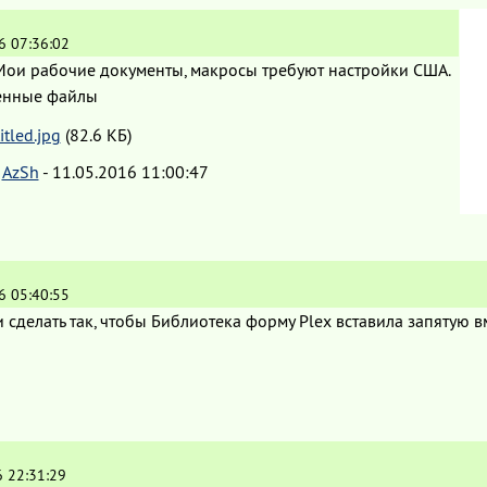
6 07:36:02
 Мои рабочие документы, макросы требуют настройки США.
енные файлы
itled.jpg
(82.6 КБ)
:
AzSh
-
11.05.2016 11:00:47
6 05:40:55
 сделать так, чтобы Библиотека форму Plex вставила запятую в
6 22:31:29