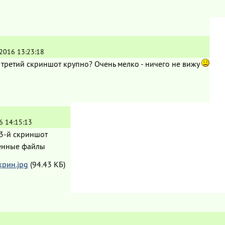
.2016 13:23:18
третий скриншот крупно? Очень мелко - ничего не вижу
6 14:15:13
3-й скриншот
енные файлы
крин.jpg
(94.43 КБ)