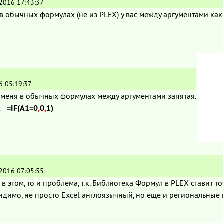
.2016 17:43:37
а в обычных формулах (не из PLEX) у вас между аргументами как
6 05:19:37
 меня в обычных формулах между аргументами запятая.
у:
=IF(A1=0
,
0
,
1)
.2016 07:05:55
т в этом, то и проблема, т.к. Библиотека Формул в PLEX ставит то
видимо, не просто Excel англоязычный, но еще и региональные