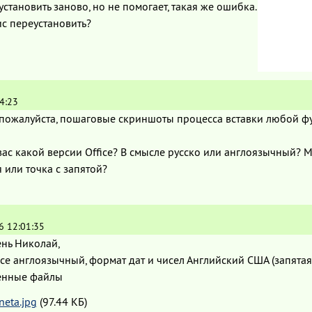
становить заново, но не помогает, такая же ошибка.
с переустановить?
4:23
 пожалуйста, пошаговые скриншоты процесса вставки любой фу
вас какой версии Office? В смысле русско или англоязычный? 
я или точка с запятой?
6 12:01:35
нь Николай,
ice англоязычный, формат дат и чисел Английский США (запятая)
енные файлы
neta.jpg
(97.44 КБ)