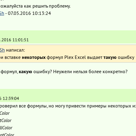
пожалуйста как решить проблему.
Sh
-
07.05.2016 10:13:24
5.2016 11:01:51
Sh
написал:
и вставке
некоторых
формул Plex Excel выдает
такую
ошибку
формул,
какую
ошибку? Неужели нельзя более конкретно?
6 12:39:04
роверил все формулы, но могу привести примеры некоторых из
Color
Color
lColor
ntColor