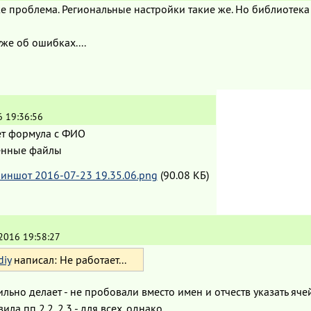
же проблема. Региональные настройки такие же. Но библиотека
же об ошибках....
6 19:36:56
ет формула с ФИО
енные файлы
иншот 2016-07-23 19.35.06.png
(90.08 КБ)
.2016 19:58:27
diy
написал: Не работает...
льно делает - не пробовали вместо имен и отчеств указать яче
ила пп 2.2, 2.3 - для всех, однако.