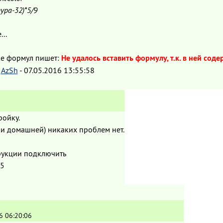
ура-32)*5/9
...
ке формул пишет:
Не удалось вставить формулу, т.к. в ней сод
:
AzSh
-
07.05.2016 13:55:58
ройку.
 и домашней) никаких проблем нет.
рукции подключить
05
6 06:20:06