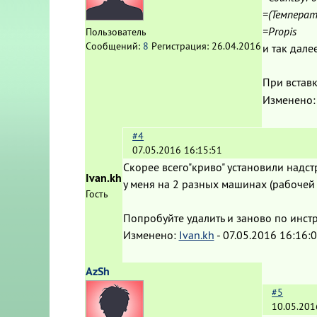
=(Температ
=Propis
Пользователь
Сообщений:
8
Регистрация:
26.04.2016
и так далее
При встав
Изменено
#4
07.05.2016 16:15:51
Скорее всего"криво" установили надст
Ivan.kh
у меня на 2 разных машинах (рабочей
Гость
Попробуйте удалить и заново по инст
Изменено:
Ivan.kh
-
07.05.2016 16:16:
AzSh
#5
10.05.201