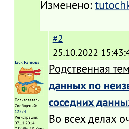
Изменено:
tutoch
#2
25.10.2022 15:43:
Jack Famous
Родственная тем
данных по неиз
соседних данны
Пользователь
Сообщений:
12274
Во всех делах о
Регистрация:
07.11.2014
OS: Win 10 Корп.