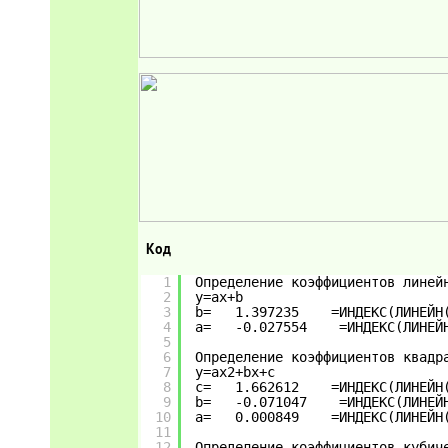
Код
1
Определение коэффициентов линей
2
y=ax+b   
3
b=   1.397235    =ИНДЕКС(ЛИНЕЙН
4
a=   -0.027554    =ИНДЕКС(ЛИНЕЙ
5
6
Определение коэффициентов квадр
7
y=ax2+bx+c   
8
c=   1.662612    =ИНДЕКС(ЛИНЕЙН
9
b=   -0.071047    =ИНДЕКС(ЛИНЕЙ
10
a=   0.000849    =ИНДЕКС(ЛИНЕЙН
11
12
Определение коэффициентов кубич