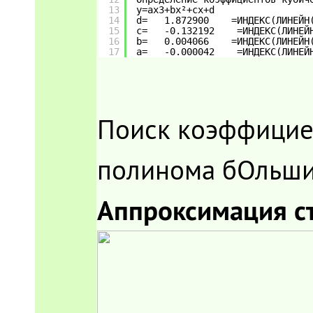
13
y=ax3+bx²+cx+d   
14
d=   1.872900    =ИНДЕКС(ЛИНЕЙН
15
c=   -0.132192    =ИНДЕКС(ЛИНЕЙ
16
b=   0.004066    =ИНДЕКС(ЛИНЕЙН
17
a=   -0.000042    =ИНДЕКС(ЛИНЕЙ
Поиск коэффицие
полинома бОльших
Аппроксимация с