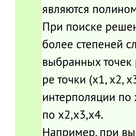
являются полино
При поиске реше
более степеней сл
выбранных точек р
ре точки (х1, х2, х
интерполяции по х1
по х2,х3,х4.
Например, при вы