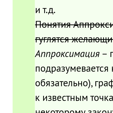
и т.д.
Понятия Аппрокси
гуглятся желающи
Аппроксимация
– 
подразумевается 
обязательно), гр
к известным точка
некоторому закон