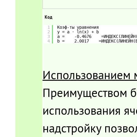
Код
1
Коэф-ты уравнения 
2
y = а · ln(x) + b      
3
a =    -0.4676    =ИНДЕКС(ЛИНЕЙН
4
b =    2.0017    =ИНДЕКС(ЛИНЕЙН(
Использованием 
Преимуществом бу
использования яч
надстройку позво