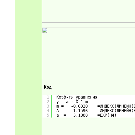
Код
1
Коэф-ты уравнения 
2
y = а · Х ^ m      
3
m =   -0.6320    =ИНДЕКС(ЛИНЕЙН(
4
A  =   1.1596    =ИНДЕКС(ЛИНЕЙН(
5
a  =   3.1888    =EXP(H4)