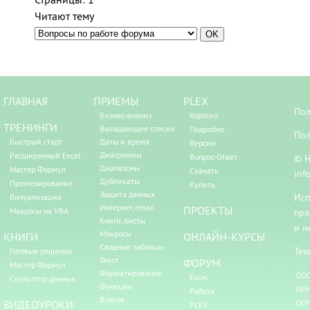
Читают тему
ГЛАВНАЯ
ПРИЕМЫ
PLEX
Пол
Бизнес-анализ
Коротко
ТРЕНИНГИ
Выпадающие списки
Подробно
Пол
Быстрый старт
Даты и время
Версии
Диаграммы
Расширенный Excel
Вопрос-Ответ
© Н
Диапазоны
Мастер Формул
Скачать
inf
Дубликаты
Прогнозирование
Купить
Защита данных
Исп
Визуализация
Интернет, email
ПРОЕКТЫ
Макросы на VBA
пря
Книги, листы
и н
Макросы
КНИГИ
ОНЛАЙН-КУРСЫ
Сводные таблицы
Тех
Готовые решения
Текст
ФОРУМ
Мастер Формул
Форматирование
ООО
Excel
Скульптор данных
Функции
ИНН
Работа
Всякое
ВИДЕОУРОКИ
ОГР
PLEX