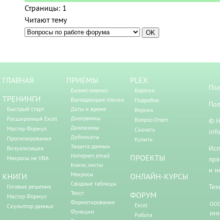
Страницы:
1
Читают тему
ГЛАВНАЯ
ПРИЕМЫ
PLEX
Пол
Бизнес-анализ
Коротко
ТРЕНИНГИ
Выпадающие списки
Подробно
Пол
Быстрый старт
Даты и время
Версии
Диаграммы
Расширенный Excel
Вопрос-Ответ
© Н
Диапазоны
Мастер Формул
Скачать
inf
Дубликаты
Прогнозирование
Купить
Защита данных
Исп
Визуализация
Интернет, email
ПРОЕКТЫ
Макросы на VBA
пря
Книги, листы
и н
Макросы
КНИГИ
ОНЛАЙН-КУРСЫ
Сводные таблицы
Тех
Готовые решения
Текст
ФОРУМ
Мастер Формул
Форматирование
ООО
Excel
Скульптор данных
Функции
ИНН
Работа