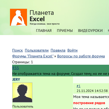
ГЛАВНАЯ
ПРИЕМЫ
ВИДЕОУРОКИ
Поиск
Пользователи
Правила
Войти
Форумы "Планета Excel"
»
Вопросы по работе форума
Страницы:
1
RSS
Не отображается тема на форуме, Создал тему, но ее не 
JERY
#1
21.11.2024 14:52:38
Моя тема называетс
построение рядов
Пользователь
Но ее не видно в об