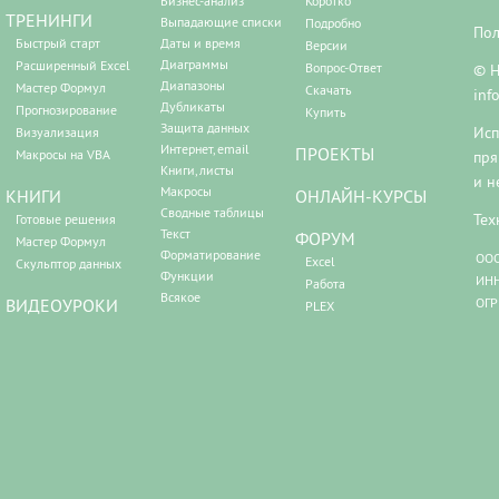
Бизнес-анализ
Коротко
ТРЕНИНГИ
Выпадающие списки
Подробно
Пол
Быстрый старт
Даты и время
Версии
Диаграммы
Расширенный Excel
Вопрос-Ответ
© Н
Диапазоны
Мастер Формул
Скачать
inf
Дубликаты
Прогнозирование
Купить
Защита данных
Исп
Визуализация
Интернет, email
ПРОЕКТЫ
Макросы на VBA
пря
Книги, листы
и н
Макросы
КНИГИ
ОНЛАЙН-КУРСЫ
Сводные таблицы
Тех
Готовые решения
Текст
ФОРУМ
Мастер Формул
Форматирование
ООО
Excel
Скульптор данных
Функции
ИНН
Работа
Всякое
ВИДЕОУРОКИ
ОГР
PLEX