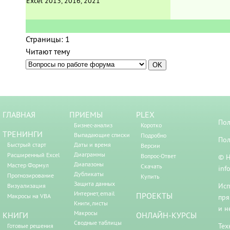
Excel 2013, 2016, 2021
Страницы:
1
Читают тему
ГЛАВНАЯ
ПРИЕМЫ
PLEX
Пол
Бизнес-анализ
Коротко
ТРЕНИНГИ
Выпадающие списки
Подробно
Пол
Быстрый старт
Даты и время
Версии
Диаграммы
Расширенный Excel
Вопрос-Ответ
© Н
Диапазоны
Мастер Формул
Скачать
inf
Дубликаты
Прогнозирование
Купить
Защита данных
Исп
Визуализация
Интернет, email
ПРОЕКТЫ
Макросы на VBA
пря
Книги, листы
и н
Макросы
КНИГИ
ОНЛАЙН-КУРСЫ
Сводные таблицы
Тех
Готовые решения