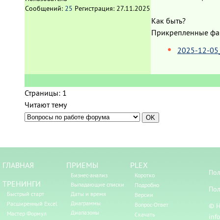
Сообщений:
25
Регистрация:
27.11.2025
Как быть?
Прикрепленные ф
2025-12-05
Страницы:
1
Читают тему
ГЛАВНАЯ
ПРИЕМЫ
PLEX
Пол
Бизнес-анализ
Коротко
ТРЕНИНГИ
Выпадающие списки
Подробно
Пол
Быстрый старт
Даты и время
Версии
Диаграммы
Расширенный Excel
Вопрос-Ответ
© Н
Диапазоны
Мастер Формул
Скачать
inf