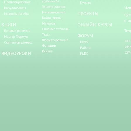
Дубликаты
Прогнозирование
Купить
Защита данных
Исп
Визуализация
Интернет, email
ПРОЕКТЫ
Макросы на VBA
пря
Книги, листы
и н
Макросы
КНИГИ
ОНЛАЙН-КУРСЫ
Сводные таблицы
Тех
Готовые решения
Текст
ФОРУМ
Мастер Формул
Форматирование
ООО
Excel
Скульптор данных
Функции
ИНН
Работа
Всякое
ВИДЕОУРОКИ
ОГР
PLEX