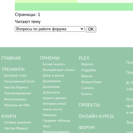
Страницы:
1
Читают тему
ГЛАВНАЯ
ПРИЕМЫ
PLEX
Пол
Бизнес-анализ
Коротко
ТРЕНИНГИ
Выпадающие списки
Подробно
Пол
Быстрый старт
Даты и время
Версии
Диаграммы
Расширенный Excel
Вопрос-Ответ
© Н
Диапазоны
Мастер Формул
Скачать
inf
Дубликаты
Прогнозирование
Купить
Защита данных
Исп
Визуализация
Интернет, email
ПРОЕКТЫ
Макросы на VBA
пря
Книги, листы
и н
Макросы
КНИГИ
ОНЛАЙН-КУРСЫ
Сводные таблицы
Тех
Готовые решения
Текст
ФОРУМ
Мастер Формул
Форматирование
ООО