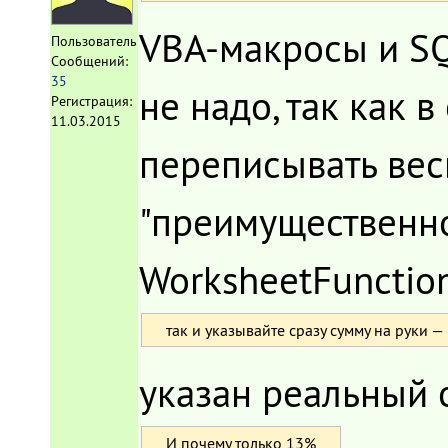
VBA-макросы и SQL
Пользователь
Сообщений:
35
не надо, так как 
Регистрация:
11.03.2015
переписывать вес
"преимущественно
WorksheetFunction
так и указывайте сразу сумму на руки 
указан реальный 
И почему только 13%