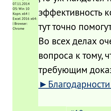
07.11.2014
эффективность ко
OS: Win 10
Корп. x64 |
Excel 2016 x64:
тут точно помог
| Browser:
Chrome
Во всех делах оч
вопроса к тому, 
требующим доказ
►Благодарност