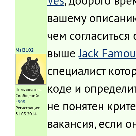
Ves
, доброго вре
вашему описанию 
чем согласиться 
выше
Jack Famou
Msi2102
специалист кото
коде и определи
Пользователь
Сообщений:
не понятен крит
4508
Регистрация:
31.03.2014
вакансия, если о