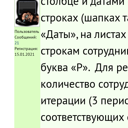
столбце и датами
строках (шапках т
«Даты», на листа
Пользователь
Сообщений:
21
строкам сотрудни
Регистрация:
15.01.2021
буква «Р». Для р
количество сотру
итерации (3 пери
соответствующих с