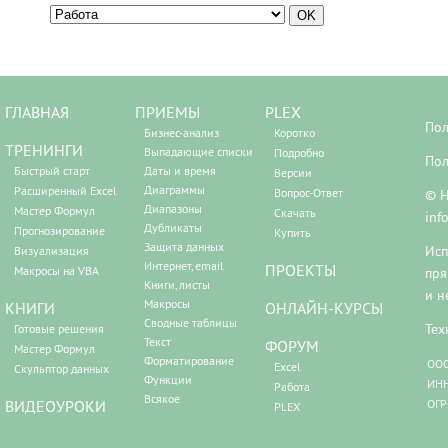
ГЛАВНАЯ
ПРИЕМЫ
PLEX
Пол
Бизнес-анализ
Коротко
ТРЕНИНГИ
Выпадающие списки
Подробно
Пол
Быстрый старт
Даты и время
Версии
Диаграммы
Расширенный Excel
Вопрос-Ответ
© Н
Диапазоны
Мастер Формул
Скачать
inf
Дубликаты
Прогнозирование
Купить
Защита данных
Исп
Визуализация
Интернет, email
ПРОЕКТЫ
Макросы на VBA
пря
Книги, листы
и н
Макросы
КНИГИ
ОНЛАЙН-КУРСЫ
Сводные таблицы
Тех
Готовые решения
Текст
ФОРУМ
Мастер Формул
Форматирование
ООО
Excel
Скульптор данных
Функции
ИНН
Работа
Всякое
ВИДЕОУРОКИ
ОГР
PLEX