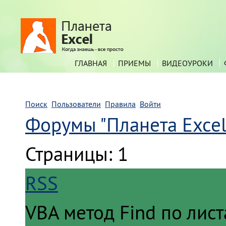
ГЛАВНАЯ
ПРИЕМЫ
ВИДЕОУРОКИ
Поиск
Пользователи
Правила
Войти
Форумы "Планета Excel
Страницы:
1
RSS
VBA метод Find по лис