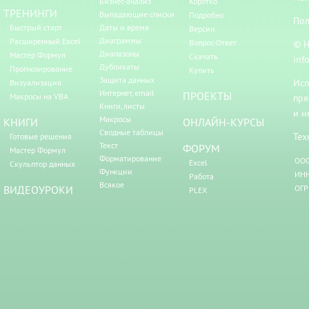
Бизнес-анализ
Коротко
ТРЕНИНГИ
Выпадающие списки
Подробно
Пол
Быстрый старт
Даты и время
Версии
Диаграммы
Расширенный Excel
Вопрос-Ответ
© Н
Диапазоны
Мастер Формул
Скачать
inf
Дубликаты
Прогнозирование
Купить
Защита данных
Исп
Визуализация
Интернет, email
ПРОЕКТЫ
Макросы на VBA
пря
Книги, листы
и н
Макросы
КНИГИ
ОНЛАЙН-КУРСЫ
Сводные таблицы
Тех
Готовые решения
Текст
ФОРУМ
Мастер Формул
Форматирование
ООО
Excel
Скульптор данных
Функции
ИНН
Работа
Всякое
ВИДЕОУРОКИ
ОГР
PLEX