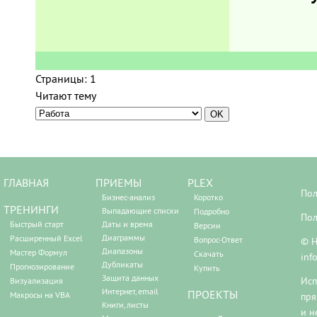
Страницы:
1
Читают тему
ГЛАВНАЯ
ПРИЕМЫ
PLEX
Пол
Бизнес-анализ
Коротко
ТРЕНИНГИ
Выпадающие списки
Подробно
Пол
Быстрый старт
Даты и время
Версии
Диаграммы
Расширенный Excel
Вопрос-Ответ
© Н
Диапазоны
Мастер Формул
Скачать
inf
Дубликаты
Прогнозирование
Купить
Защита данных
Исп
Визуализация
Интернет, email
ПРОЕКТЫ
Макросы на VBA
пря
Книги, листы
и н