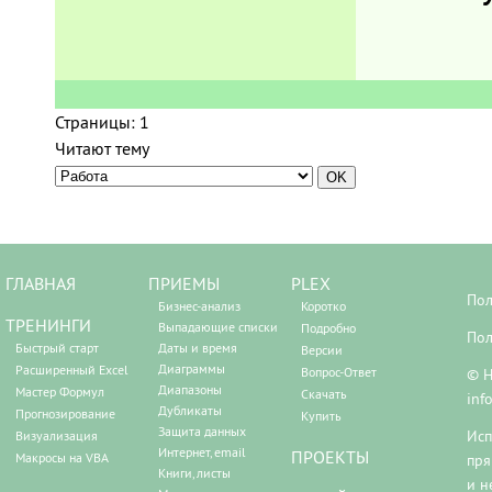
Страницы:
1
Читают тему
ГЛАВНАЯ
ПРИЕМЫ
PLEX
Пол
Бизнес-анализ
Коротко
ТРЕНИНГИ
Выпадающие списки
Подробно
Пол
Быстрый старт
Даты и время
Версии
Диаграммы
Расширенный Excel
Вопрос-Ответ
© Н
Диапазоны
Мастер Формул
Скачать
inf
Дубликаты
Прогнозирование
Купить
Защита данных
Исп
Визуализация
Интернет, email
ПРОЕКТЫ
Макросы на VBA
пря
Книги, листы
и н