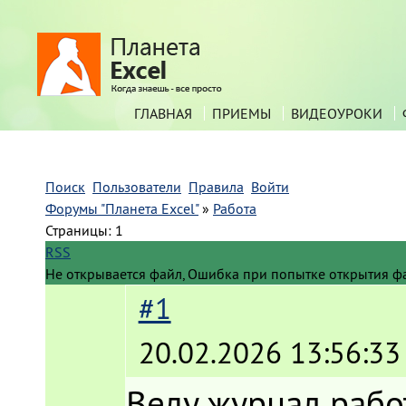
ГЛАВНАЯ
ПРИЕМЫ
ВИДЕОУРОКИ
Поиск
Пользователи
Правила
Войти
Форумы "Планета Excel"
»
Работа
Страницы:
1
RSS
Не открывается файл, Ошибка при попытке открытия ф
#1
20.02.2026 13:56:33
Веду журнал рабо