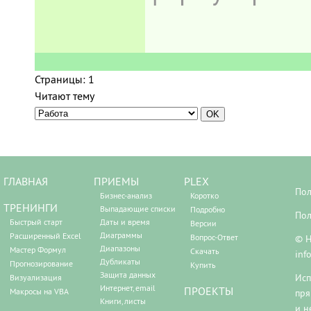
Страницы:
1
Читают тему
ГЛАВНАЯ
ПРИЕМЫ
PLEX
Пол
Бизнес-анализ
Коротко
ТРЕНИНГИ
Выпадающие списки
Подробно
Пол
Быстрый старт
Даты и время
Версии
Диаграммы
Расширенный Excel
Вопрос-Ответ
© Н
Диапазоны
Мастер Формул
Скачать
inf
Дубликаты
Прогнозирование
Купить
Защита данных
Исп
Визуализация
Интернет, email
ПРОЕКТЫ
Макросы на VBA
пря
Книги, листы
и н