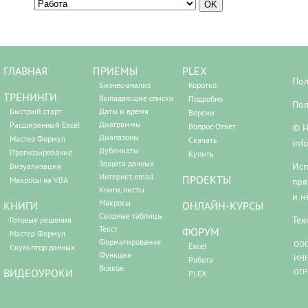
ГЛАВНАЯ
ПРИЕМЫ
PLEX
Пол
Бизнес-анализ
Коротко
ТРЕНИНГИ
Выпадающие списки
Подробно
Пол
Быстрый старт
Даты и время
Версии
Диаграммы
Расширенный Excel
Вопрос-Ответ
© Н
Диапазоны
Мастер Формул
Скачать
inf
Дубликаты
Прогнозирование
Купить
Защита данных
Исп
Визуализация
Интернет, email
ПРОЕКТЫ
Макросы на VBA
пря
Книги, листы
и н
Макросы
КНИГИ
ОНЛАЙН-КУРСЫ
Сводные таблицы
Тех
Готовые решения
Текст
ФОРУМ
Мастер Формул
Форматирование
ООО
Excel
Скульптор данных
Функции
ИНН
Работа
Всякое
ВИДЕОУРОКИ
ОГР
PLEX