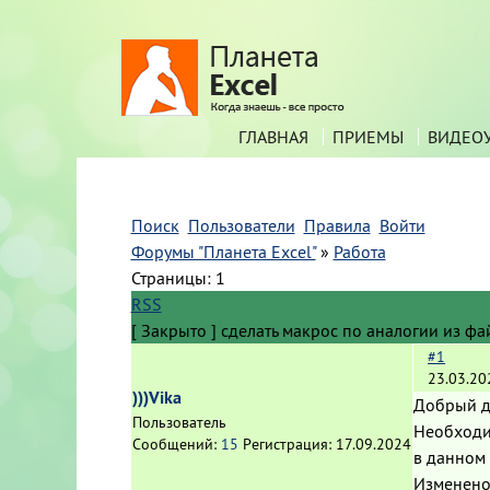
ГЛАВНАЯ
ПРИЕМЫ
ВИДЕО
Поиск
Пользователи
Правила
Войти
Форумы "Планета Excel"
»
Работа
Страницы:
1
RSS
[
Закрыто
]
cделать макрос по аналогии из фай
#1
23.03.20
)))Vika
Добрый д
Пользователь
Необходим
Сообщений:
15
Регистрация:
17.09.2024
в данном 
Изменено