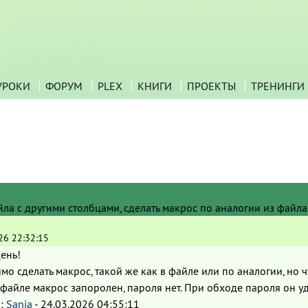
УРОКИ
ФОРУМ
PLEX
КНИГИ
ПРОЕКТЫ
ТРЕНИНГИ
ла с другими столбцами, cделать макрос по аналогии из файла
26 22:32:15
ень!
о сделать макрос, такой же как в файле или по аналогии, но ч
файле макрос запоролен, пароля нет. При обходе пароля он у
:
Sanja
-
24.03.2026 04:55:11