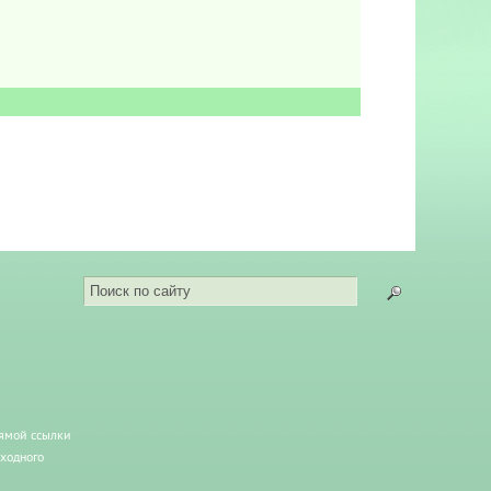
рямой ссылки
сходного