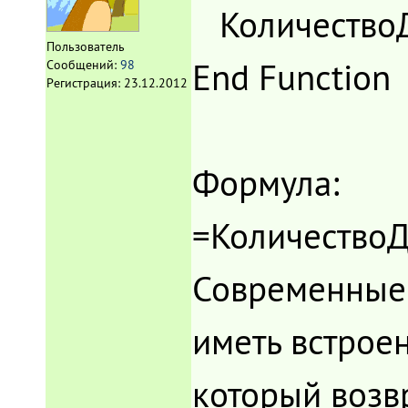
КоличествоД
Пользователь
End Functio
Сообщений:
98
Регистрация:
23.12.2012
Формула:
=КоличествоД
Современные
иметь встроен
который возв