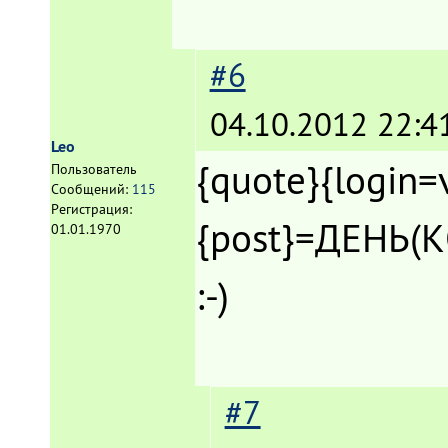
#6
04.10.2012 22:4
Leo
{quote}{login=
Пользователь
Сообщений:
115
Регистрация:
{post}=ДЕНЬ(К
01.01.1970
:-)
#7