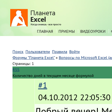
ГЛАВНАЯ
ПРИЕМЫ
ВИДЕОУРОКИ
Поиск
Пользователи
Правила
Войти
Форумы "Планета Excel"
»
Вопросы по Microsoft Excel (а
Страницы:
1
RSS
Количество дней в текущем месяце формулой
#1
04.10.2012 22:05:30
Добрый вечер! Ме