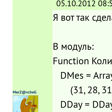
05.10.2012 08:
Я вот так сде
В модуль:
Function Коли
DMes = Arra
(31, 28, 31, 3
MerZ@vcheG
DDay = DDay