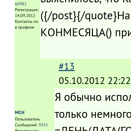
60982
Регистрация:
({/post}{/quote}Н
14.09.2012
Контакты см.
в профиле
КОНМЕСЯЦА() прис
#13
05.10.2012 22:22
Я обычно испо
только немног
MCH
Пользователь
Сообщений:
3925
=ДЕНЬ(ДАТА(ГО
Регистрация: