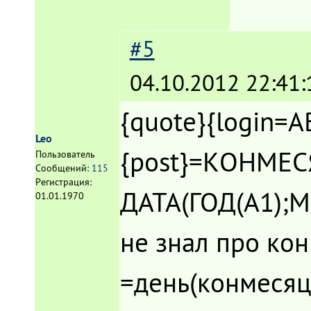
#5
04.10.2012 22:41:
{quote}{login=A
Leo
{post}=КОНМЕС
Пользователь
Сообщений:
115
Регистрация:
ДАТА(ГОД(A1);М
01.01.1970
не знал про ко
=день(конмесяца