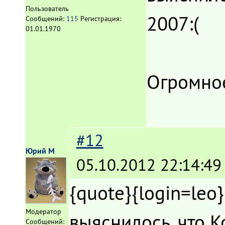
Пользователь
2007:(
Сообщений:
115
Регистрация:
01.01.1970
Огромное
#12
Юрий М
05.10.2012 22:14:49
{quote}{login=leo
Модератор
выяснилось, что К
Сообщений: