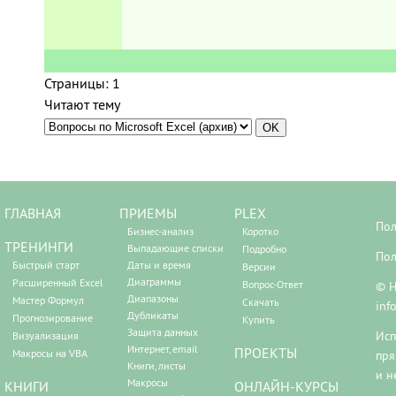
Страницы:
1
Читают тему
ГЛАВНАЯ
ПРИЕМЫ
PLEX
Пол
Бизнес-анализ
Коротко
ТРЕНИНГИ
Выпадающие списки
Подробно
Пол
Быстрый старт
Даты и время
Версии
Диаграммы
Расширенный Excel
Вопрос-Ответ
© Н
Диапазоны
Мастер Формул
Скачать
inf
Дубликаты
Прогнозирование
Купить
Защита данных
Исп
Визуализация
Интернет, email
ПРОЕКТЫ
Макросы на VBA
пря
Книги, листы
и н
Макросы
КНИГИ
ОНЛАЙН-КУРСЫ