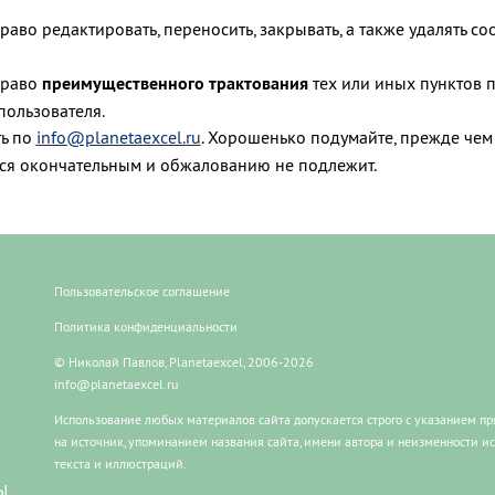
во редактировать, переносить, закрывать, а также удалять с
право
преимущественного трактования
тех или иных пунктов 
пользователя.
ь по
info@planetaexcel.ru
. Хорошенько подумайте, прежде чем 
ся окончательным и обжалованию не подлежит.
Пользовательское соглашение
Политика конфиденциальности
© Николай Павлов, Planetaexcel, 2006-2026
info@planetaexcel.ru
Использование любых материалов сайта допускается строго с указанием п
на источник, упоминанием названия сайта, имени автора и неизменности и
текста и иллюстраций.
Ы