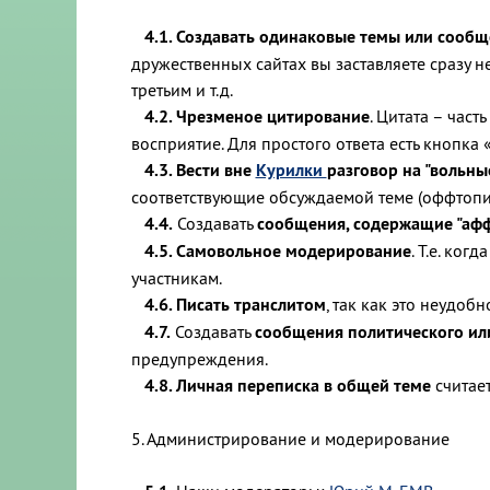
4.1. Создавать одинаковые темы или сообще
дружественных сайтах вы заставляете сразу н
третьим и т.д.
4.2. Чрезменое цитирование
. Цитата – част
восприятие. Для простого ответа есть кнопка 
4.3. Вести вне
Курилки
разговор на "вольны
соответствующие обсуждаемой теме (оффтопик
4.4.
Создавать
сообщения, содержащие "афф
4.5. Самовольное модерирование
. Т.е. ко
участникам.
4.6. Писать транслитом
, так как это неудобн
4.7.
Создавать
сообщения политического ил
предупреждения.
4.8. Личная переписка в общей теме
считает
5. Администрирование и модерирование