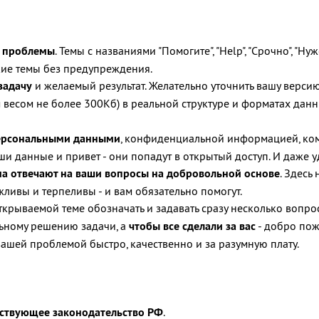
л проблемы
. Темы с названиями "Помогите", "Help", "Срочно", "
кие темы без предупреждения.
задачу
и желаемый результат. Желательно уточнить вашу версию
весом не более 300Кб) в реальной структуре и форматах данных 
персональными данными
, конфиденциальной информацией, ком
ши данные и привет - они попадут в открытый доступ. И даже 
ма отвечают на ваши вопросы на добровольной основе
. Здесь
ливы и терпеливы - и вам обязательно помогут.
 открываемой теме обозначать и задавать сразу несколько вопро
льному решению задачи, а
чтобы все сделали за вас
- добро пож
вашей проблемой быстро, качественно и за разумную плату.
твующее законодательство РФ
.