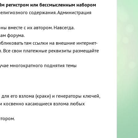
нЫм регистром или бессмысленным набором
 религиозного содержания. Администрация
ы вместе с их автором. Навсегда.
кам форума.
убликовать там ссылки на внешние интернет-
п. Все свои платежные реквизиты размещайте
лучае многократного поднятия темы
 для его взлома (краки) и генераторы ключей,
или косвенно касающиеся взлома любых
тором.