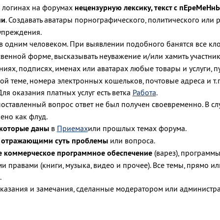
и логинах на форумах
нецензурную лексику, текст с пЕреМеН
ми
. Создавать аватары порнографического, политического или
дупреждения.
в одним человеком. При выявлении подобного банятся все клон
венной форме, высказывать неуважение и/или хамить участни
ниях, подписях, именах или аватарах любые товары и услуги, п
 теме, номера электронных кошельков, почтовые адреса и т.
Для оказания платных услуг есть ветка
Работа
.
 поставленный вопрос ответ не был получен своевременно. В с
ено как флуд.
 которые даны
в
Приемах
или прошлых темах форума.
е отражающими суть проблемы
или вопроса.
е коммерческое программное обеспечение
(варез), программы
и правами (книги, музыка, видео и прочее). Все темы, прямо 
.
казания и замечания, сделанные модератором или администра