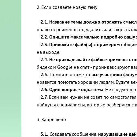
2. Если создаете новую тему
2.1. Название темы должно отражать смыс
право переименовать, удалить или закрыть та
2.2. Опишите максимально подробно вашу 
2.3. Приложите файл(ы) с примером
(общим 
на выходе.
2.4. Не прикладывайте файлы-примеры с 
Яндекс и Google не спят - проиндексируют ва
2.5.
Помните о том, что
все участники фору
нравится помогать хорошим людям. Будьте веж
2.6. Один вопрос - одна тема
. Не следует в
2.7.
Если вам нужен не совет по самостояте
найдутся специалисты, которые разберутся с 
3. Запрещено
3.1.
Создавать сообщения,
нарушающие дейс