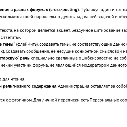
ния в разных форумах (cross-posting)
. Публикуя один и тот 
ескольких людей параллельно думать над вашей задачей и обесц
ь текста, на которой делается акцент. Бездумное цитирование за
«Ответить».
е темы"
(флеймить), создавать темы, не соответствующие данно
). Создавать сообщения, не несущие конкретной смысловой наг
тарскую" речь
, специально сделанные ошибки; злостно не соб
гда некий участник форума, не являющийся модератором данног
о для чтения.
и религиозного содержания
. Администрация оставляет за соб
ся оффтопиком. Для личной переписки есть Персональные сооб