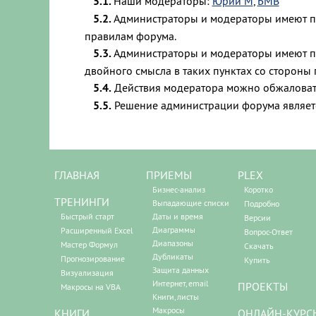
5.1.
Наши модераторы:
Юрий М
,
БМВ
5.2.
Администраторы и модераторы имеют пра
правилам форума.
5.3.
Администраторы и модераторы имеют 
двойного смысла в таких пунктах со стороны 
5.4.
Действия модератора можно обжаловат
5.5.
Решение администрации форума являет
ГЛАВНАЯ
ПРИЕМЫ
PLEX
Бизнес-анализ
Коротко
ТРЕНИНГИ
Выпадающие списки
Подробно
Быстрый старт
Даты и время
Версии
Диаграммы
Расширенный Excel
Вопрос-Ответ
Диапазоны
Мастер Формул
Скачать
Дубликаты
Прогнозирование
Купить
Защита данных
Визуализация
Интернет, email
ПРОЕКТЫ
Макросы на VBA
Книги, листы
Макросы
КНИГИ
ОНЛАЙН-КУРС