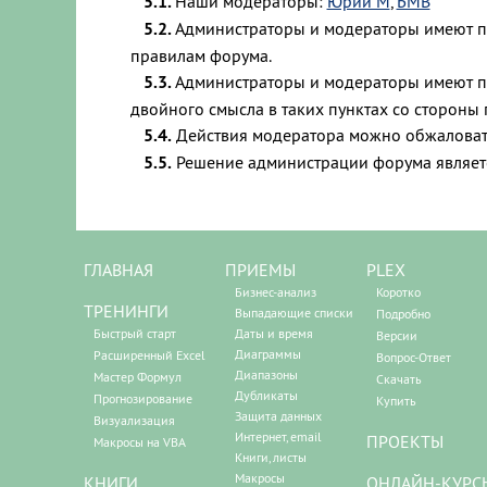
5.1.
Наши модераторы:
Юрий М
,
БМВ
5.2.
Администраторы и модераторы имеют пра
правилам форума.
5.3.
Администраторы и модераторы имеют 
двойного смысла в таких пунктах со стороны 
5.4.
Действия модератора можно обжаловат
5.5.
Решение администрации форума являет
ГЛАВНАЯ
ПРИЕМЫ
PLEX
Бизнес-анализ
Коротко
ТРЕНИНГИ
Выпадающие списки
Подробно
Быстрый старт
Даты и время
Версии
Диаграммы
Расширенный Excel
Вопрос-Ответ
Диапазоны
Мастер Формул
Скачать
Дубликаты
Прогнозирование
Купить
Защита данных
Визуализация
Интернет, email
ПРОЕКТЫ
Макросы на VBA
Книги, листы
Макросы
КНИГИ
ОНЛАЙН-КУРС