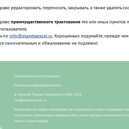
во редактировать, переносить, закрывать, а также удалять с
право
преимущественного трактования
тех или иных пунктов 
пользователя.
ь по
info@planetaexcel.ru
. Хорошенько подумайте, прежде чем 
ся окончательным и обжалованию не подлежит.
Пользовательское соглашение
Политика конфиденциальности
© Николай Павлов, Planetaexcel, 2006-2026
info@planetaexcel.ru
Использование любых материалов сайта допускается строго с указанием п
на источник, упоминанием названия сайта, имени автора и неизменности и
текста и иллюстраций.
Ы