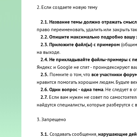
2. Если создаете новую тему
2.1. Название темы должно отражать смыс
право переименовать, удалить или закрыть та
2.2. Опишите максимально подробно вашу 
2.3. Приложите файл(ы) с примером
(общим 
на выходе.
2.4. Не прикладывайте файлы-примеры с 
Яндекс и Google не спят - проиндексируют ва
2.5.
Помните о том, что
все участники фору
нравится помогать хорошим людям. Будьте веж
2.6. Один вопрос - одна тема
. Не следует в
2.7.
Если вам нужен не совет по самостояте
найдутся специалисты, которые разберутся с 
3. Запрещено
3.1.
Создавать сообщения,
нарушающие дейс