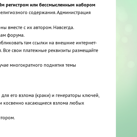
нЫм регистром или бессмысленным набором
 религиозного содержания. Администрация
ы вместе с их автором. Навсегда.
кам форума.
убликовать там ссылки на внешние интернет-
п. Все свои платежные реквизиты размещайте
лучае многократного поднятия темы
 для его взлома (краки) и генераторы ключей,
или косвенно касающиеся взлома любых
тором.