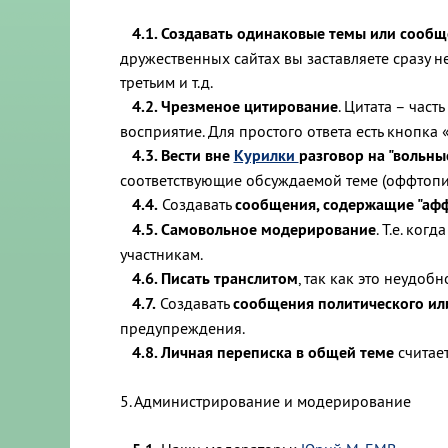
4.1. Создавать одинаковые темы или сообще
дружественных сайтах вы заставляете сразу н
третьим и т.д.
4.2. Чрезменое цитирование
. Цитата – част
восприятие. Для простого ответа есть кнопка 
4.3. Вести вне
Курилки
разговор на "вольны
соответствующие обсуждаемой теме (оффтопик
4.4.
Создавать
сообщения, содержащие "афф
4.5. Самовольное модерирование
. Т.е. ко
участникам.
4.6. Писать транслитом
, так как это неудобн
4.7.
Создавать
сообщения политического ил
предупреждения.
4.8. Личная переписка в общей теме
считает
5. Администрирование и модерирование