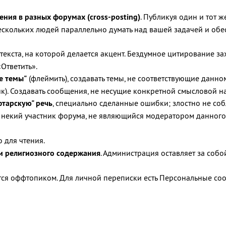
ния в разных форумах (cross-posting)
. Публикуя один и тот 
ескольких людей параллельно думать над вашей задачей и обесц
ь текста, на которой делается акцент. Бездумное цитирование за
«Ответить».
е темы"
(флеймить), создавать темы, не соответствующие данно
). Создавать сообщения, не несущие конкретной смысловой наг
тарскую" речь
, специально сделанные ошибки; злостно не соб
гда некий участник форума, не являющийся модератором данног
о для чтения.
и религиозного содержания
. Администрация оставляет за соб
ся оффтопиком. Для личной переписки есть Персональные сооб