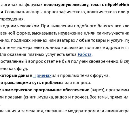
и логинах на форумах
нецензурную лексику, текст с пЕреМеН
ми
. Создавать аватары порнографического, политического или
дупреждения.
в одним человеком. При выявлении подобного банятся все клон
венной форме, высказывать неуважение и/или хамить участни
ниях, подписях, именах или аватарах любые товары и услуги, п
 теме, номера электронных кошельков, почтовые адреса и т.
Для оказания платных услуг есть ветка
Работа
.
 поставленный вопрос ответ не был получен своевременно. В с
ено как флуд.
 которые даны
в
Приемах
или прошлых темах форума.
е отражающими суть проблемы
или вопроса.
е коммерческое программное обеспечение
(варез), программы
и правами (книги, музыка, видео и прочее). Все темы, прямо 
.
казания и замечания, сделанные модератором или администра