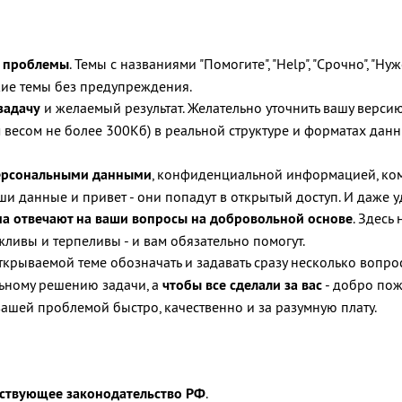
л проблемы
. Темы с названиями "Помогите", "Help", "Срочно", "
кие темы без предупреждения.
задачу
и желаемый результат. Желательно уточнить вашу версию
весом не более 300Кб) в реальной структуре и форматах данных 
персональными данными
, конфиденциальной информацией, ком
ши данные и привет - они попадут в открытый доступ. И даже 
ма отвечают на ваши вопросы на добровольной основе
. Здесь
ливы и терпеливы - и вам обязательно помогут.
 открываемой теме обозначать и задавать сразу несколько вопро
льному решению задачи, а
чтобы все сделали за вас
- добро пож
вашей проблемой быстро, качественно и за разумную плату.
твующее законодательство РФ
.