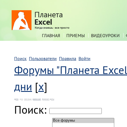
ГЛАВНАЯ
ПРИЕМЫ
ВИДЕОУРОКИ
Поиск
Пользователи
Правила
Войти
Форумы "Планета Excel
дни
[
x
]
дата
дни
месяцы
римское
формат даты
Поиск: