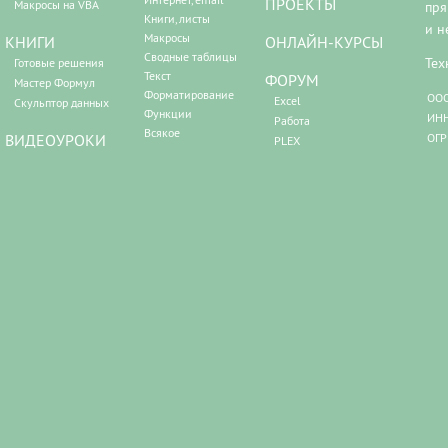
ПРОЕКТЫ
Макросы на VBA
пря
Книги, листы
и н
Макросы
КНИГИ
ОНЛАЙН-КУРСЫ
Сводные таблицы
Тех
Готовые решения
Текст
ФОРУМ
Мастер Формул
Форматирование
ООО
Excel
Скульптор данных
Функции
ИНН
Работа
Всякое
ВИДЕОУРОКИ
ОГР
PLEX