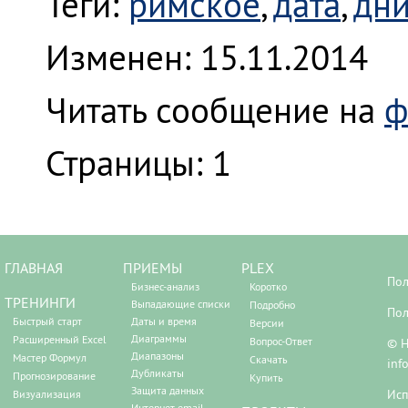
Теги:
римское
,
дата
,
дн
Изменен: 15.11.2014
Читать сообщение на
ф
Страницы:
1
ГЛАВНАЯ
ПРИЕМЫ
PLEX
Пол
Бизнес-анализ
Коротко
ТРЕНИНГИ
Выпадающие списки
Подробно
Пол
Быстрый старт
Даты и время
Версии
Диаграммы
Расширенный Excel
Вопрос-Ответ
© Н
Диапазоны
Мастер Формул
Скачать
inf
Дубликаты
Прогнозирование
Купить
Защита данных
Исп
Визуализация
Интернет, email