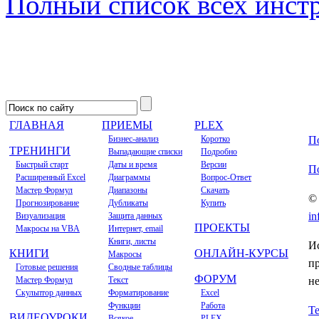
Полный список всех инст
ГЛАВНАЯ
ПРИЕМЫ
PLEX
Бизнес-анализ
Коротко
П
ТРЕНИНГИ
Выпадающие списки
Подробно
Быстрый старт
Даты и время
Версии
П
Расширенный Excel
Диаграммы
Вопрос-Ответ
Мастер Формул
Диапазоны
Скачать
© 
Прогнозирование
Дубликаты
Купить
in
Визуализация
Защита данных
ПРОЕКТЫ
Макросы на VBA
Интернет, email
Книги, листы
Ис
КНИГИ
ОНЛАЙН-КУРСЫ
Макросы
п
Готовые решения
Сводные таблицы
ФОРУМ
Мастер Формул
Текст
н
Скульптор данных
Форматирование
Excel
Функции
Работа
Т
ВИДЕОУРОКИ
Всякое
PLEX