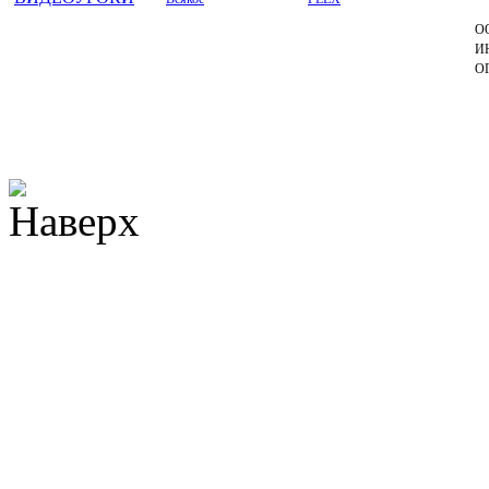
ОО
ИН
ОГ