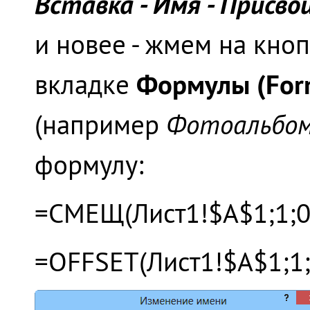
Вставка - Имя - Присвоит
и новее - жмем на кно
Формулы (For
вкладке
(например
Фотоальбо
формулу:
=СМЕЩ(Лист1!$A$1;1;0;
=OFFSET(Лист1!$A$1;1;