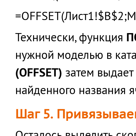
=OFFSET(Лист1!$B$2;M
П
Технически, функция
нужной моделью в ката
(OFFSET)
затем выдает 
найденного названия яч
Шаг 5. Привязывае
Осталось выделить ск