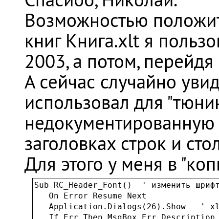
Возможностью положит
книг Книга.xlt я польз
2003, а потом, перейдя 
А сейчас случайно увид
использовал для "тюнин
недокументированную 
заголовках строк и сто
Для этого у меня в "ко
Sub RC_Header_Font()  ' изменить шрифт
   On Error Resume Next

   Application.Dialogs(26).Show   ' xl
   If Err Then MsgBox Err.Description
