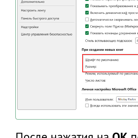
OK
После нажатия на
п