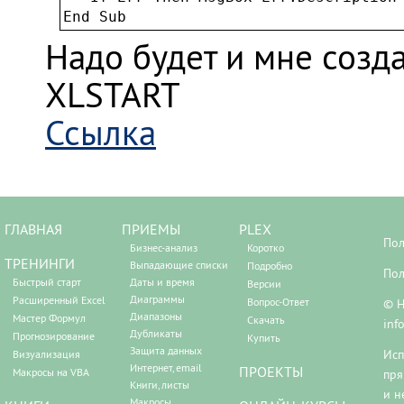
End Sub
Надо будет и мне созда
XLSTART
Ссылка
ГЛАВНАЯ
ПРИЕМЫ
PLEX
Пол
Бизнес-анализ
Коротко
ТРЕНИНГИ
Выпадающие списки
Подробно
Пол
Быстрый старт
Даты и время
Версии
Диаграммы
Расширенный Excel
Вопрос-Ответ
© Н
Диапазоны
Мастер Формул
Скачать
inf
Дубликаты
Прогнозирование
Купить
Защита данных
Исп
Визуализация
Интернет, email
ПРОЕКТЫ
Макросы на VBA
пря
Книги, листы
и н
Макросы