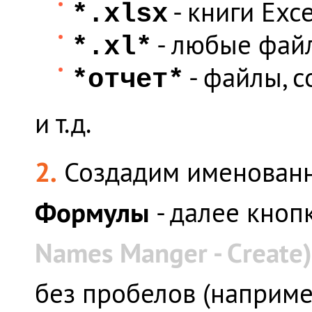
- книги Exc
*.xlsx
- любые файл
*.xl*
- файлы, 
*отчет*
и т.д.
2.
Создадим именованн
Формулы
- далее кноп
Names Manger - Create)
без пробелов (наприм