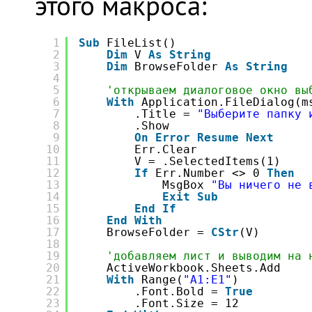
этого макроса:
1
Sub
FileList()
2
Dim
V 
As
String
3
Dim
BrowseFolder 
As
String
4
5
'открываем диалоговое окно вы
6
With
Application.FileDialog(m
7
.Title = 
"Выберите папку 
8
.Show
9
On
Error
Resume
Next
10
Err.Clear
11
V = .SelectedItems(1)
12
If
Err.Number <> 0 
Then
13
MsgBox 
"Вы ничего не 
14
Exit
Sub
15
End
If
16
End
With
17
BrowseFolder = 
CStr
(V)
18
19
'добавляем лист и выводим на 
20
ActiveWorkbook.Sheets.Add
21
With
Range(
"A1:E1"
)
22
.Font.Bold = 
True
23
.Font.Size = 12