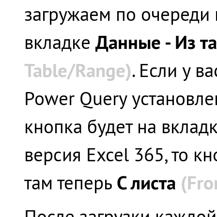
загружаем по очереди 
Данные - Из 
вкладке
Table/Range)
. Если у в
Power Query установлен
кнопка будет на вклад
версия Excel 365, то к
С листа
(Fro
там теперь
После загрузки каждой