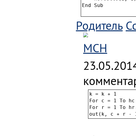
End Sub

Родитель
С
MCH
23.05.201
комментар
k = k + 1

For c = 1 To hc
For r = 1 To hr
out(k, c + r - 