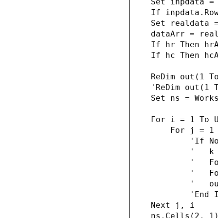
    Set inpdata = 
    If inpdata.Row
    Set realdata 
    dataArr = real
    If hr Then hrA
    If hc Then hcA
    ReDim out(1 To
    'ReDim out(1 T
    Set ns = Works
    For i = 1 To U
        For j = 1 
            'If No
            '   k 
            '   Fo
            '   Fo
            '   ou
            'End I
    Next j, i

    ns.Cells(2, 1)