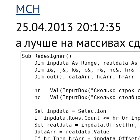
MCH
25.04.2013 20:12:35
а лучше на массивах сд
Sub Redesigner()

    Dim inpdata As Range, realdata As 
    Dim i&, j&, k&, c&, r&, hc&, hr&

    Dim out(), dataArr, hcArr, hrArr

    hr = Val(InputBox("Сколько строк с
    hc = Val(InputBox("Сколько столбцо
    Set inpdata = Selection

    If inpdata.Rows.Count <= hr Or inp
    Set realdata = inpdata.Offset(hr, 
    dataArr = realdata.Value

    If hr Then hrArr = inpdata.Offset(