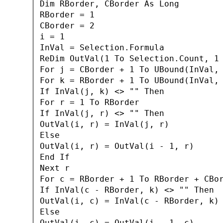
 Dim RBorder, CBorder As Long

 RBorder = 1

 CBorder = 2

 i = 1

 InVal = Selection.Formula

 ReDim OutVal(1 To Selection.Count, 1 
 For j = CBorder + 1 To UBound(InVal, 
 For k = RBorder + 1 To UBound(InVal, 
 If InVal(j, k) <> "" Then

 For r = 1 To RBorder

 If InVal(j, r) <> "" Then

 OutVal(i, r) = InVal(j, r)

 Else

 OutVal(i, r) = OutVal(i - 1, r)

 End If

 Next r

 For c = RBorder + 1 To RBorder + CBor
 If InVal(c - RBorder, k) <> "" Then

 OutVal(i, c) = InVal(c - RBorder, k)

 Else

 OutVal(i, c) = OutVal(i - 1, c)
