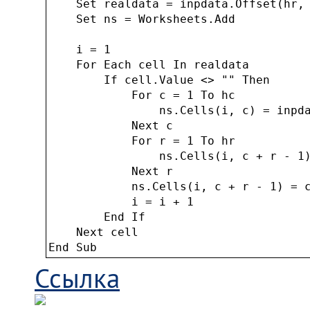
    Set realdata = inpdata.Offset(hr, 
    Set ns = Worksheets.Add

    i = 1

    For Each cell In realdata

        If cell.Value <> "" Then

            For c = 1 To hc

                ns.Cells(i, c) = inpda
            Next c

            For r = 1 To hr

                ns.Cells(i, c + r - 1)
            Next r

            ns.Cells(i, c + r - 1) = c
            i = i + 1

        End If

    Next cell

End Sub
Ссылка