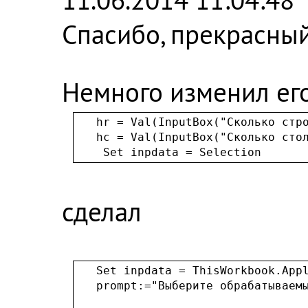
Спасибо, прекрасный 
Немного изменил его
   hr = Val(InputBox("Сколько стро
   hc = Val(InputBox("Сколько стол
    Set inpdata = Selection
сделал
   Set inpdata = ThisWorkbook.Appl
   prompt:="Выберите обрабатываемы