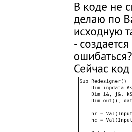
В коде не с
делаю по В
исходную та
- создается
ошибаться?
Сейчас код 
Sub Redesigner()

    Dim inpdata As
    Dim i&, j&, k&
    Dim out(), dat
    hr = Val(Input
    hc = Val(Input