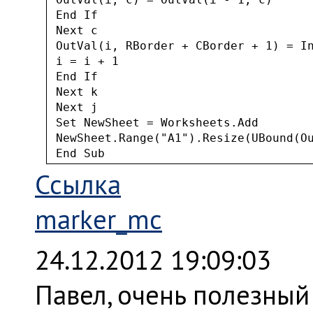
 End If

 Next c

 OutVal(i, RBorder + CBorder + 1) = In
 i = i + 1

 End If

 Next k

 Next j

 Set NewSheet = Worksheets.Add

 NewSheet.Range("A1").Resize(UBound(O
Ссылка
marker_mc
24.12.2012 19:09:03
Павел, очень полезный