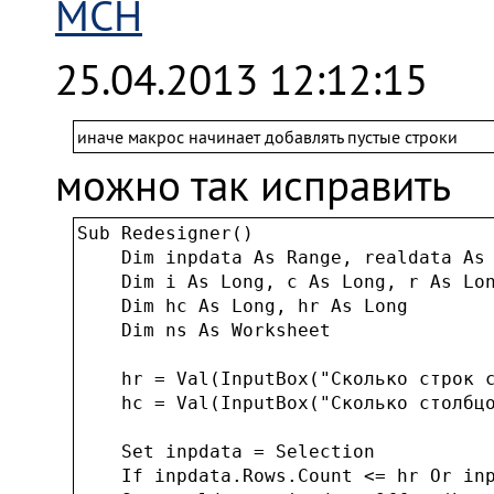
MCH
25.04.2013 12:12:15
иначе макрос начинает добавлять пустые строки
можно так исправить
Sub Redesigner()

    Dim inpdata As Range, realdata As 
    Dim i As Long, c As Long, r As Lon
    Dim hc As Long, hr As Long

    Dim ns As Worksheet

    hr = Val(InputBox("Сколько строк с
    hc = Val(InputBox("Сколько столбцо
    Set inpdata = Selection

    If inpdata.Rows.Count <= hr Or inp