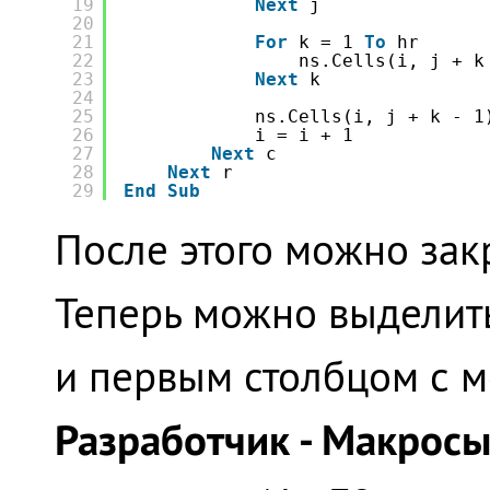
19
Next
j
20
21
For
k = 1 
To
hr
22
ns.Cells(i, j + k
23
Next
k
24
25
ns.Cells(i, j + k - 1
26
i = i + 1
27
Next
c
28
Next
r
29
End
Sub
После этого можно закр
Теперь можно выделить
и первым столбцом с м
Разработчик - Макрос