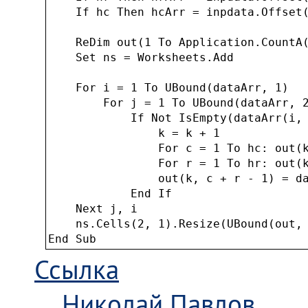
    If hc Then hcArr = inpdata.Offset(
    ReDim out(1 To Application.CountA(
    Set ns = Worksheets.Add

    For i = 1 To UBound(dataArr, 1)

        For j = 1 To UBound(dataArr, 2
            If Not IsEmpty(dataArr(i, 
                k = k + 1

                For c = 1 To hc: out(k
                For r = 1 To hr: out(k
                out(k, c + r - 1) = da
            End If

    Next j, i

    ns.Cells(2, 1).Resize(UBound(out, 
End Sub
Ссылка
Николай Павлов