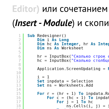
Editor)
или сочетанием
Insert - Module
(
) и скоп
1
Sub
Redesigner()
2
Dim
i 
As
Long
3
Dim
hc 
As
Integer
, hr 
As
Inte
4
Dim
ns 
As
Worksheet
5
6
hr = InputBox(
"Сколько строк 
7
hc = InputBox(
"Сколько столбц
8
9
Application.ScreenUpdating = 
10
11
i = 1
12
Set
inpdata = Selection
13
Set
ns = Worksheets.Add
14
15
For
r = (hr + 1) 
To
inpdata.R
16
For
c = (hc + 1) 
To
inpda
17
For
j = 1 
To
hc
18
ns.Cells(i, j) = 