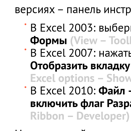
версиях – панель инст
В Excel 2003: выбе
Формы
(
View –
Tool
В Excel 2007: нажат
Отобразить вкладку
Excel
options –
Sho
Файл 
В Excel 2010:
включить флаг Раз
Ribbon –
Developer)