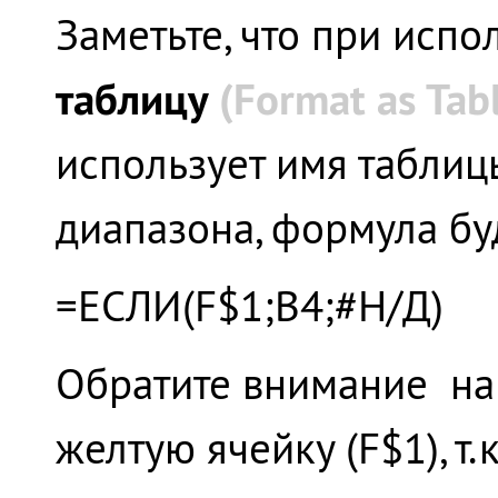
Заметьте, что при исп
таблицу
(
Format
as
Tab
использует имя таблиц
диапазона, формула бу
=ЕСЛИ(F$1;B4;#Н/Д)
Обратите внимание на
желтую ячейку (F$1), т