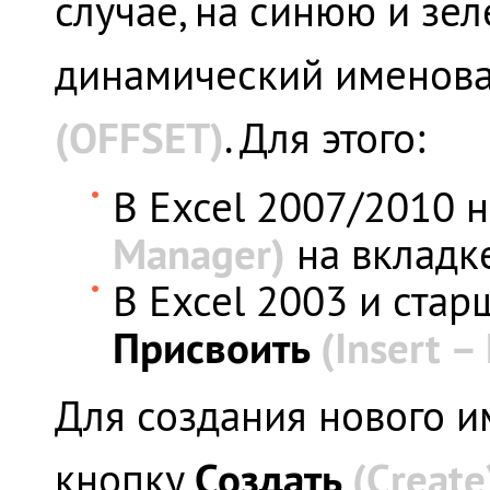
случае, на синюю и зел
динамический именов
(
OFFSET)
. Для этого:
В Excel 2007/2010 
Manager)
на вкладк
В Excel 2003 и ста
Присвоить
(Insert –
Для создания нового и
Создать
(
Create
кнопку