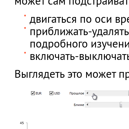
может сам подстраиват
двигаться по оси в
приближать-удалять
подробного изучени
включать-выключать
Выглядеть это может п