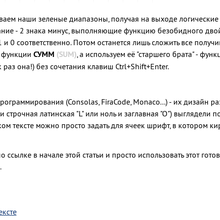
ниваем наши зеленые диапазоны, получая на выходе логически
ние - 2 знака минус, выполняющие функцию безобидного двойн
1 и 0 соответственно. Потом останется лишь сложить все получ
й функции
СУММ
(SUM)
, а используем её "старшего брата" - фун
к раз она!) без сочетания клавиш
Ctrl
+
Shift
+
Enter
.
ограммирования (Consolas, FiraCode, Monaco...) - их дизайн ра
строчная латинская "L" или ноль и заглавная "О") выглядели п
ом тексте можно просто задать для ячеек шрифт, в котором к
о ссылке в начале этой статьи и просто использовать этот гото
.
ексте