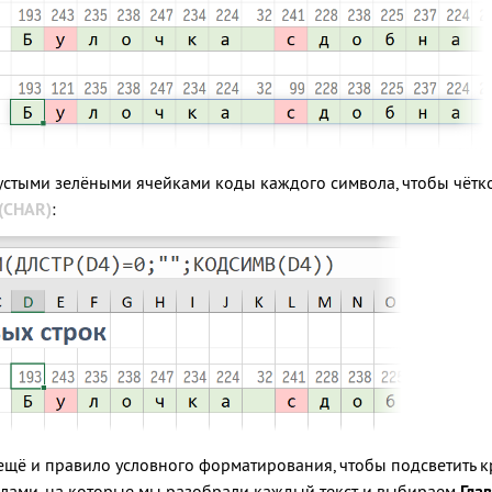
стыми зелёными ячейками коды каждого символа, чтобы чётко в
(CHAR)
:
ещё и правило условного форматирования, чтобы подсветить к
олами, на которые мы разобрали каждый текст и выбираем
Гла