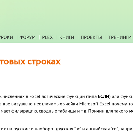
УРОКИ
ФОРУМ
PLEX
КНИГИ
ПРОЕКТЫ
ТРЕНИНГИ
стовых строках
вычислениях в Excel логические функции (типа
ЕСЛИ
) или функ
да две визуально неотличимых ячейки Microsoft Excel почему-т
мает фильтрацию, сводные таблицы и т.д. Причин для такого м
 на русские и наоборот (русская "эс" и английская "си", напри