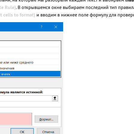
te Rule)
. В открывшемся окне выбираем последний тип прави
t cells to format)
и вводим в нижнее поле формулу для проверк