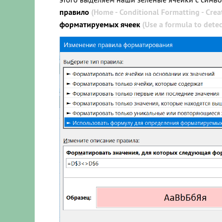
правило
(Home - Conditional Formatting - Crea
форматируемых ячеек
(Use a formula to detec