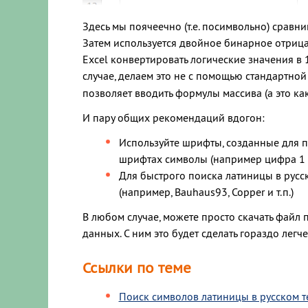
Здесь мы поячеечно (т.е. посимвольно) срав
Затем используется двойное бинарное отрица
Excel конвертировать логические значения в 
случае, делаем это не с помощью стандартно
позволяет вводить формулы массива (а это ка
И пару общих рекомендаций вдогон:
Используйте шрифты, созданные для пр
шрифтах символы (например цифра 1 и 
Для быстрого поиска латиницы в русск
(например, Bauhaus93, Copper и т.п.)
В любом случае, можете просто скачать файл п
данных. С ним это будет сделать гораздо легче
Ссылки по теме
Поиск символов латиницы в русском т