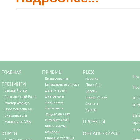
ГЛАВНАЯ
ПРИЕМЫ
PLEX
Пол
Бизнес-анализ
Коротко
ТРЕНИНГИ
Выпадающие списки
Подробно
Пол
Быстрый старт
Даты и время
Версии
Диаграммы
Расширенный Excel
Вопрос-Ответ
© Н
Диапазоны
Мастер Формул
Скачать
inf
Дубликаты
Прогнозирование
Купить
Защита данных
Исп
Визуализация
Интернет, email
ПРОЕКТЫ
Макросы на VBA
пря
Книги, листы
и н
Макросы
КНИГИ
ОНЛАЙН-КУРСЫ
Сводные таблицы
Тех
Готовые решения