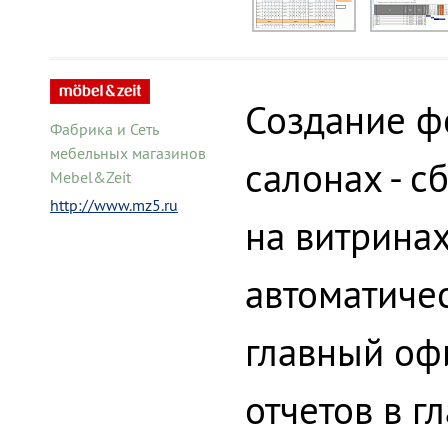
Создание ф
Фабрика и Сеть
мебельных магазинов
салонах - с
Mebel&Zeit
http://www.mz5.ru
на витрина
автоматиче
главный оф
отчетов в 