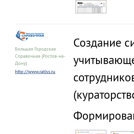
Создание си
Большая Городская
учитывающе
Справочная (Ростов-на-
Дону)
http://www.ratiss.ru
сотруднико
(кураторство
Формирован