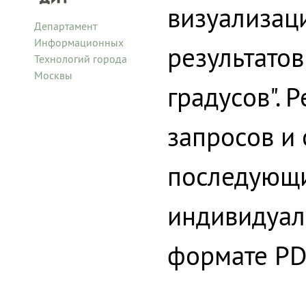
визуализац
Департамент
Информационных
результато
Технологий города
Москвы
градусов". 
запросов и 
последующ
индивидуал
формате PD