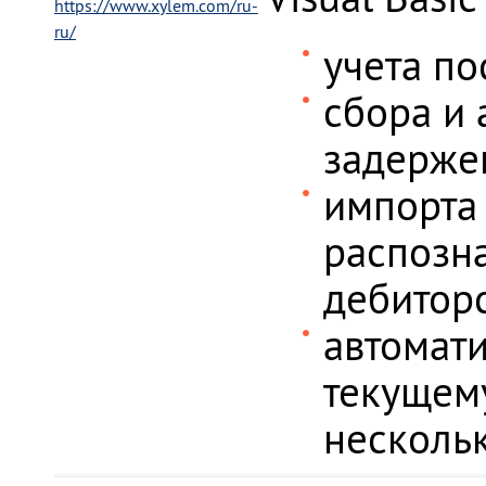
https://www.xylem.com/ru-
ru/
учета по
сбора и 
задержек
импорта
распозн
дебитор
автомати
текущему
нескольк