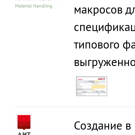
макросов д
Material Handling
спецификац
типового фа
выгруженно
Создание в 