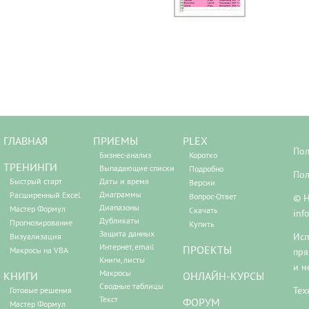
ГЛАВНАЯ
ПРИЕМЫ
PLEX
Пол
Бизнес-анализ
Коротко
ТРЕНИНГИ
Выпадающие списки
Подробно
Пол
Быстрый старт
Даты и время
Версии
Диаграммы
Расширенный Excel
Вопрос-Ответ
© Н
Диапазоны
Мастер Формул
Скачать
inf
Дубликаты
Прогнозирование
Купить
Защита данных
Исп
Визуализация
Интернет, email
ПРОЕКТЫ
Макросы на VBA
пря
Книги, листы
и н
Макросы
КНИГИ
ОНЛАЙН-КУРСЫ
Сводные таблицы
Тех
Готовые решения
Текст
ФОРУМ
Мастер Формул