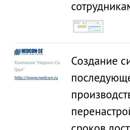
сотрудникам
Создание си
Компания "Недкон-Си
Груп"
последующе
http://www.nedcon.ru
производств
перенастро
сроков дост