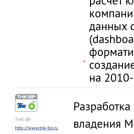
расчет 
компании
данных 
(dashboa
форматир
создани
на 2010
Разработка
владения Mi
ТНК-BP
http://www.tnk-bp.ru