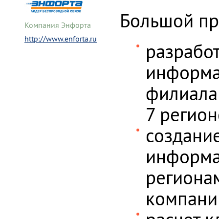
Большой пр
Компания Энфорта
http://www.enforta.ru
разрабо
информа
филиала
7 регион
создани
информа
регионам
компани