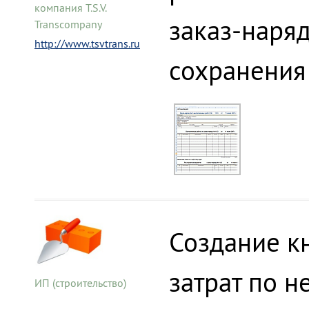
компания T.S.V.
заказ-наря
Transcompany
http://www.tsvtrans.ru
сохранения
Создание кн
затрат по н
ИП (строительство)