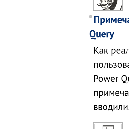
Примеча
Query
Как реа
пользов
Power Qu
примечан
вводили