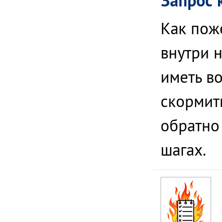
Запрос 
Как пож
внутри 
иметь в
скормить
обратно
шагах.