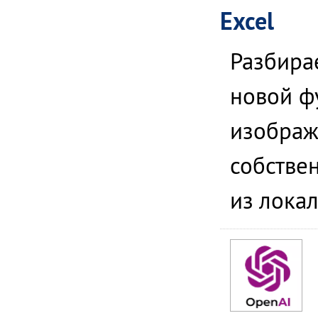
Excel
Разбира
новой ф
изображ
собстве
из лока