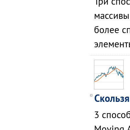
Три спо
массивы
более сп
элемент
Скользя
3 спосо
Moving A