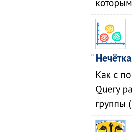
которым
Нечётка
Как с п
Query р
группы 