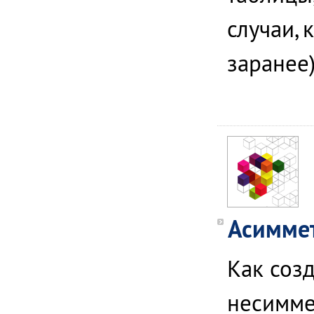
случаи, 
заранее)
Асиммет
Как соз
несимме