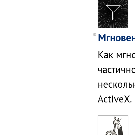
Мгновен
Как мгн
частичн
несколь
ActiveX.