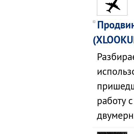
Продви
(XLOOKU
Разбира
использ
пришедш
работу 
двумерн