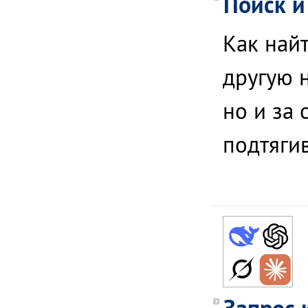
Поиск и
Как най
другую 
но и за
подтяги