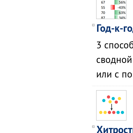
Год-к-г
3 способ
сводной
или с п
Хитрост