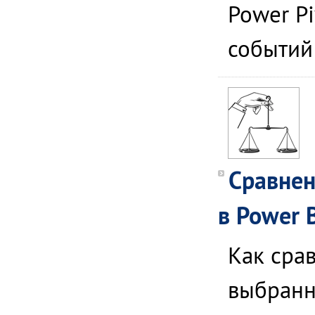
Power P
событий 
Сравнен
в Power 
Как сра
выбранны