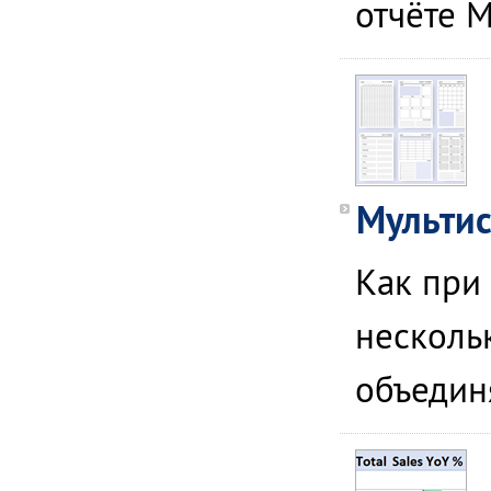
отчёте M
Мультис
Как при
нескольк
объедин