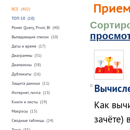
Прие
ВСЕ
(402)
ТОП-10
(10)
Сортир
Power Query, Pivot, BI
(40)
просмо
Выпадающие списки
(10)
Даты и время
(17)
Диаграммы
(31)
Диапазоны
(58)
Дубликаты
(16)
Защита данных
(11)
Вычисле
Интернет, почта
(13)
Как выч
Книги и листы
(19)
Макросы
(15)
зачёте) 
Сводные таблицы
(24)
Текст
(35)