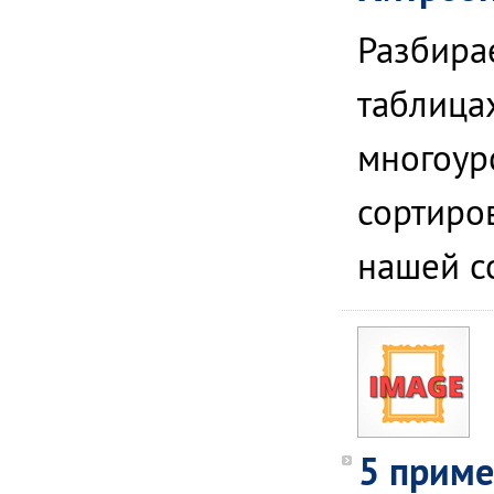
Разбира
таблицах
многоур
сортиро
нашей с
5 приме