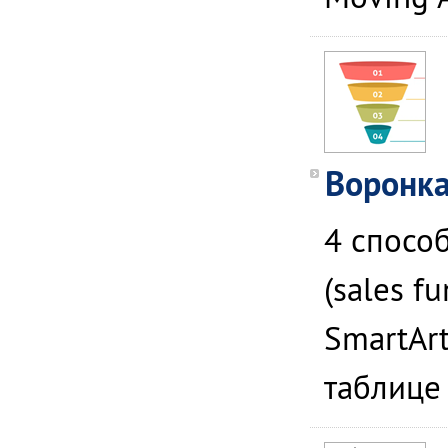
Воронка
4 спосо
(sales f
SmartAr
таблице 