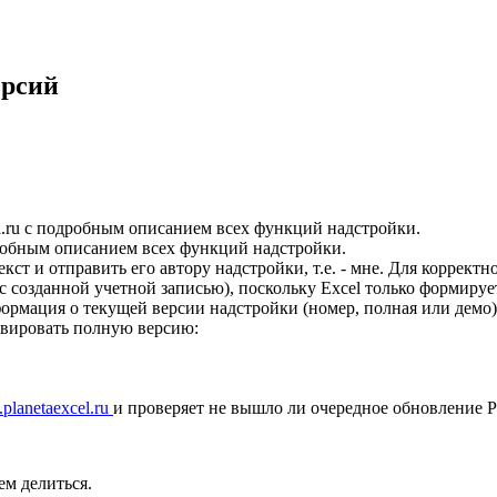
ерсий
el.ru с подробным описанием всех функций надстройки.
обным описанием всех функций надстройки.
екст и отправить его автору надстройки, т.е. - мне. Для коррект
 с созданной учетной записью), поскольку Excel только формируе
ормация о текущей версии надстройки (номер, полная или демо) 
ивировать полную версию:
.
planetaexcel
.
ru
и проверяет не вышло ли очередное обновление 
ем делиться.