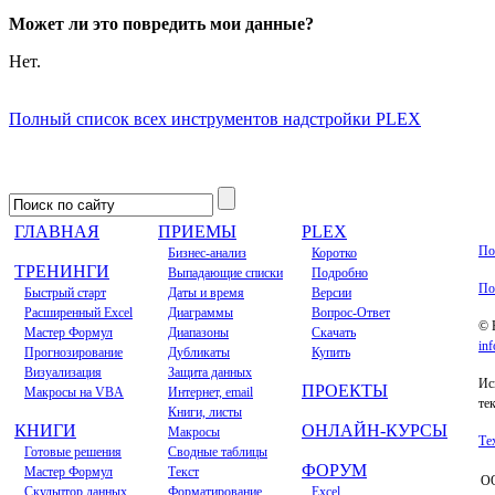
Может ли это повредить мои данные?
Нет.
Полный список всех инструментов надстройки PLEX
ГЛАВНАЯ
ПРИЕМЫ
PLEX
По
Бизнес-анализ
Коротко
ТРЕНИНГИ
Выпадающие списки
Подробно
По
Быстрый старт
Даты и время
Версии
Расширенный Excel
Диаграммы
Вопрос-Ответ
© 
Мастер Формул
Диапазоны
Скачать
inf
Прогнозирование
Дубликаты
Купить
Визуализация
Защита данных
Ис
ПРОЕКТЫ
Макросы на VBA
Интернет, email
те
Книги, листы
КНИГИ
ОНЛАЙН-КУРСЫ
Макросы
Те
Готовые решения
Сводные таблицы
ФОРУМ
Мастер Формул
Текст
ОО
Скульптор данных
Форматирование
Excel