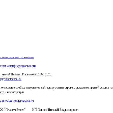
льзовательское соглашение
литика конфиденциальности
Николай Павлов, Planetaexcel, 2006-2026
o@planetaexcel.ru
пользование любых материалов сайта допускается строго с указанием прямой ссылки на 
кста и иллюстраций.
хническая поддержка сайта
О "Планета Эксел"
ИП Павлов Николай Владимирович