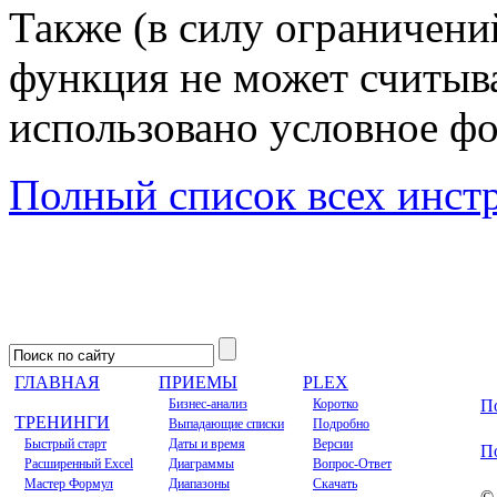
Также (в силу ограничений
функция не может считыва
использовано условное ф
Полный список всех инст
ГЛАВНАЯ
ПРИЕМЫ
PLEX
Бизнес-анализ
Коротко
П
ТРЕНИНГИ
Выпадающие списки
Подробно
Быстрый старт
Даты и время
Версии
П
Расширенный Excel
Диаграммы
Вопрос-Ответ
Мастер Формул
Диапазоны
Скачать
© 