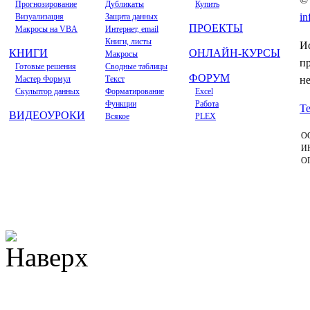
Прогнозирование
Дубликаты
Купить
in
Визуализация
Защита данных
ПРОЕКТЫ
Макросы на VBA
Интернет, email
Книги, листы
Ис
КНИГИ
ОНЛАЙН-КУРСЫ
Макросы
п
Готовые решения
Сводные таблицы
ФОРУМ
Мастер Формул
Текст
н
Скульптор данных
Форматирование
Excel
Функции
Работа
Т
ВИДЕОУРОКИ
Всякое
PLEX
ОО
ИН
ОГ