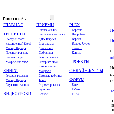
ГЛАВНАЯ
ПРИЕМЫ
PLEX
Бизнес-анализ
Коротко
П
ТРЕНИНГИ
Выпадающие списки
Подробно
Быстрый старт
Даты и время
Версии
П
Расширенный Excel
Диаграммы
Вопрос-Ответ
Мастер Формул
Диапазоны
Скачать
© 
Прогнозирование
Дубликаты
Купить
in
Визуализация
Защита данных
ПРОЕКТЫ
Макросы на VBA
Интернет, email
Книги, листы
Ис
КНИГИ
ОНЛАЙН-КУРСЫ
Макросы
п
Готовые решения
Сводные таблицы
ФОРУМ
Мастер Формул
Текст
н
Скульптор данных
Форматирование
Excel
Функции
Работа
Т
ВИДЕОУРОКИ
Всякое
PLEX
ОО
ИН
ОГ