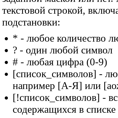
текстовой строкой, включ
подстановки:
* - любое количество 
? - один любой символ
# - любая цифра (0-9)
[список_символов] - лю
например [А-Я] или [ао
[!список_символов] - в
содержащихся в списке