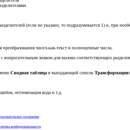
зделителя
азделителями
делителей (если не указано, то подразумевается 1) и, при необ
я преобразования чисел-как-текст в полноценные числа.
 с вопросительным знаком для вызова соответствующих раздел
 меню
Сводная таблица
в выпадающий список
Трансформация:
шибок, оптимизация кода и т.д.
льзовательское соглашение
литика конфиденциальности