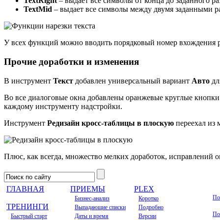
TextRight
– выдает все символы от конца до заданного ра
TextMid
– выдает все символы между двумя заданными р
У всех функций можно вводить порядковый номер вхождения раз
Прочие доработки и изменения
В инструмент
Те
к
ст
добавлен универсальный вариант
Авто
дл
Во все диалоговые окна добавлены оранжевые круглые кнопки
каждому инструменту надстройки.
Инструмент
Редизайн кросс-таблицы в плоскую
переехал из
Плюс, как всегда, множество мелких доработок, исправлений о
ГЛАВНАЯ
ПРИЕМЫ
PLEX
По
Бизнес-анализ
Коротко
ТРЕНИНГИ
Выпадающие списки
Подробно
По
Быстрый старт
Даты и время
Версии