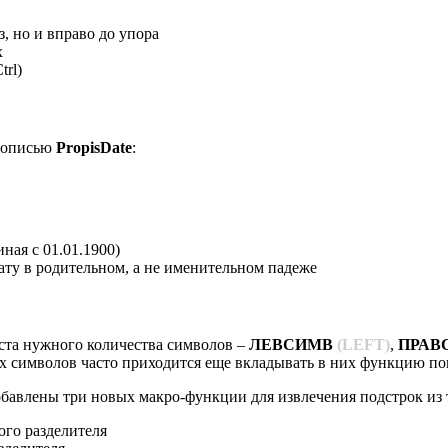
, но и вправо до упора
х
trl
)
прописью
PropisDate
:
ная с 01.01.1900)
ату в родительном, а не именительном падеже
кста нужного количества символов –
ЛЕВСИМВ
(LEFT)
,
ПРАВ
ых символов часто приходится еще вкладывать в них функцию пои
бавлены три новых макро-функции для извлечения подстрок из т
ого разделителя