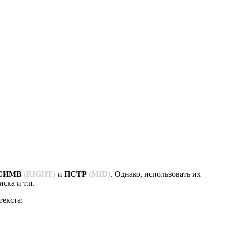
СИМВ
(RIGHT)
и
ПСТР
(MID)
. Однако, использовать их
ска и т.п.
екста: