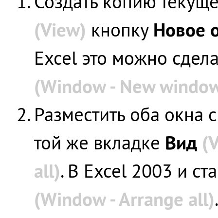
Создать копию текуще
(View)
Новое 
кнопку
Excel это можно сдел
(Window - New windo
Разместить оба окна с
Вид
(
той же вкладке
all)
. В Excel 2003 и с
(Window - Arrange all)