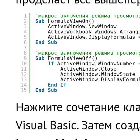
1
'макрос включения режима просмотр
2
Sub
FormulaViewOn()
3
ActiveWindow.NewWindow
4
ActiveWorkbook.Windows.Arrang
5
ActiveWindow.DisplayFormulas 
6
End
Sub
7
8
'макрос выключения режима просмот
9
Sub
FormulaViewOff()
10
If
ActiveWindow.WindowNumber 
11
ActiveWindow.Close
12
ActiveWindow.WindowState 
13
ActiveWindow.DisplayFormu
14
End
If
15
End
Sub
Нажмите сочетание к
Visual Basic. Затем со